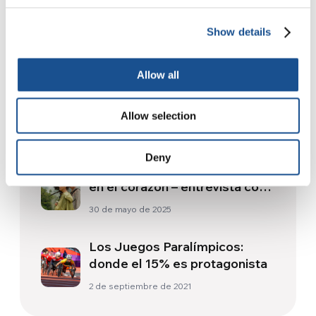
Show details
Readers also like
Allow all
Día Internacional de la
Educación | Premio Mundial de
Allow selection
Docencia
24 de enero de 2024
Deny
Cuando la TV tiene el planeta
en el corazón – entrevista con
Olivella Foresta
30 de mayo de 2025
Los Juegos Paralímpicos:
donde el 15% es protagonista
2 de septiembre de 2021