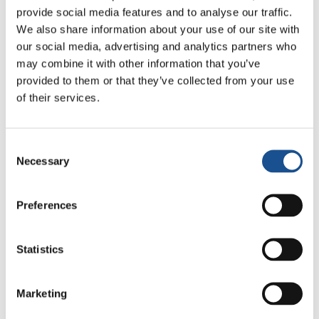
provide social media features and to analyse our traffic.
We also share information about your use of our site with
Related News
our social media, advertising and analytics partners who
may combine it with other information that you’ve
provided to them or that they’ve collected from your use
La Odisea, de Christopher
of their services.
Nolan: Ulises y la necesidad
de un nuevo amanecer
5 de agosto de 2026
Consent
Necessary
Selection
Tres historias de ecología,
deporte y salud en
Sudamérica
Preferences
30 de julio de 2026
Festival Re-Imaginar la Paz, un
Statistics
himno a la paz desde Florencia
24 de julio de 2026
Marketing