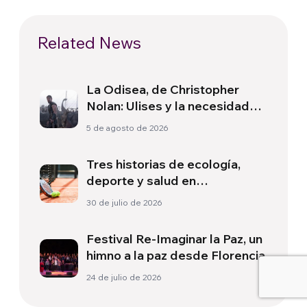
Related News
La Odisea, de Christopher
Nolan: Ulises y la necesidad
de un nuevo amanecer
5 de agosto de 2026
Tres historias de ecología,
deporte y salud en
Sudamérica
30 de julio de 2026
Festival Re-Imaginar la Paz, un
himno a la paz desde Florencia
24 de julio de 2026