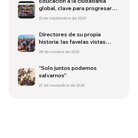
Educación a la ciudadanía
global, clave para progresar
hacía objetivos globales
22 de septiembre de 2020
Directores de su propia
historia: las favelas vistas
desde adentro
28 de octubre de 2022
“Solo juntos podemos
salvarnos”
27 de noviembre de 2020