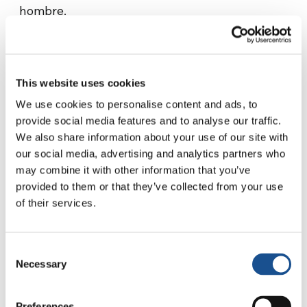
hombre.
La naturaleza es creativa al reutilizar todo lo
que se produce: todo lo que muere, renace y lo
que no es útil para un ser viviente es
This website uses cookies
indispensable para otro. Como dice Antoine-
We use cookies to personalise content and ads, to
Laurent Lavoisier:
En la naturaleza, nada se
provide social media features and to analyse our traffic.
crea, nada se destruye, todo se transforma”.
Y
We also share information about your use of our site with
así, también nosotros tenemos que aprender a
our social media, advertising and analytics partners who
no dejar rastro de residuos, a vivir el “residuos
may combine it with other information that you’ve
provided to them or that they’ve collected from your use
cero”.
of their services.
Entrevistamos a la brasileña Fátima Langbeck,
embajadora del
instituto Lixo Zero Brasil
Consent
(Instituto Cero Residuos Brasil)
, que adhiere a
Necessary
Selection
la
ZWIA –
Zero Waste International Aliance
, que
nos introdujo al concepto de
Residuos Cero
.
Preferences