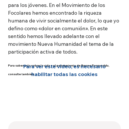
para los jóvenes. En el Movimiento de los
Focolares hemos encontrado la riqueza
humana de vivir socialmente el dolor, lo que yo
defino como «dolor en comunión». En este
sentido hemos llevado adelante con el
movimiento Nueva Humanidad el tema de la
participación activa de todos.
Para ver este vídeo, es necesario
Para saber más sobre la vida y el pensamiento de Beppe Porqueddu,
habilitar todas las cookies
consulte también
: