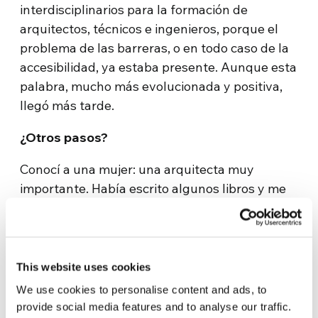
interdisciplinarios para la formación de
arquitectos, técnicos e ingenieros, porque el
problema de las barreras, o en todo caso de la
accesibilidad, ya estaba presente. Aunque esta
palabra, mucho más evolucionada y positiva,
llegó más tarde.
¿Otros pasos?
Conocí a una mujer: una arquitecta muy
importante. Había escrito algunos libros y me
había involucrado en un curso de formación
inicial para arquitectos, aparejadores e
ingenieros del Piamonte. Nació una gran
colaboración intelectual y comencé a
This website uses cookies
comprender que era necesaria una formación
We use cookies to personalise content and ads, to
en discapacidad entendida como una
provide social media features and to analyse our traffic.