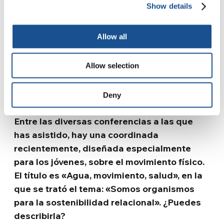
Show details
Sobre la cual he construido proyectos para las
administraciones públicas de diversas zonas
Allow all
de Italia. Especialmente en Val d’Aosta, donde
comencé a cuidar en profundidad la formación
Allow selection
del diseñador. Un viaje colectivo, realizado con
otros profesores para inventar un nuevo
Deny
prototipo de diseño.
Entre las diversas conferencias a las que
has asistido, hay una coordinada
recientemente, diseñada especialmente
para los jóvenes, sobre el movimiento físico.
El título es «Agua, movimiento, salud», en la
que se trató el tema: «Somos organismos
para la sostenibilidad relacional». ¿Puedes
describirla?