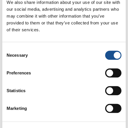
perspectiva cultural. Pero debía encaminarse
We also share information about your use of our site with
hacia dos fronteras.
our social media, advertising and analytics partners who
may combine it with other information that you’ve
¿Cuáles?
provided to them or that they’ve collected from your use
of their services.
Una más técnica-cultural; la otra más íntima,
interior, psicológica y espiritual. Ambos
Consent
conciernen al diseñador. Trabajar,
Necessary
Selection
precisamente, sobre ese dolor eliminado por la
cultura. Era necesario recrear la mentalidad de
Preferences
los diseñadores, arquitectos ya profesionales y
de las nuevas generaciones, con atención a la
discapacidad desde los primeros años de la
Statistics
facultad de arquitectura. En una gran
perspectiva creativa.
Marketing
De ahí, precisamente, lo que has llamado
«educación perceptiva».