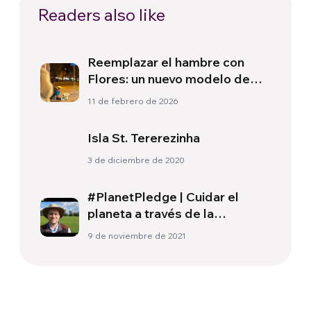
Readers also like
Reemplazar el hambre con
Flores: un nuevo modelo de
trabajo social para las
11 de febrero de 2026
personas en situación de calle
en Brasil
Isla St. Tererezinha
3 de diciembre de 2020
#PlanetPledge | Cuidar el
planeta a través de la
agricultura sostenible
9 de noviembre de 2021