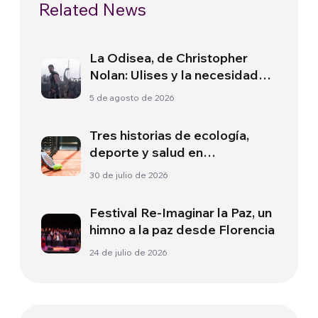
Related News
La Odisea, de Christopher
Nolan: Ulises y la necesidad
de un nuevo amanecer
5 de agosto de 2026
Tres historias de ecología,
deporte y salud en
Sudamérica
30 de julio de 2026
Festival Re-Imaginar la Paz, un
himno a la paz desde Florencia
24 de julio de 2026