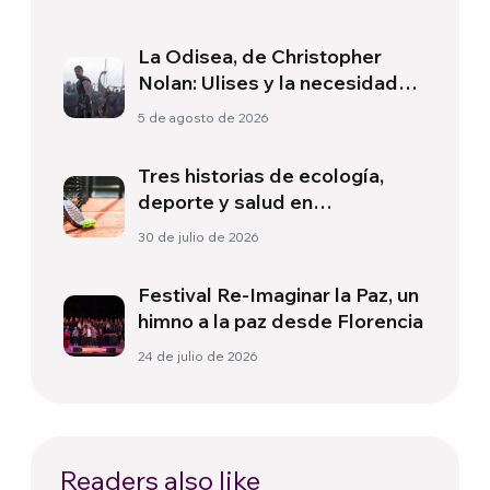
La Odisea, de Christopher
Nolan: Ulises y la necesidad
de un nuevo amanecer
5 de agosto de 2026
Tres historias de ecología,
deporte y salud en
Sudamérica
30 de julio de 2026
Festival Re-Imaginar la Paz, un
himno a la paz desde Florencia
24 de julio de 2026
Readers also like