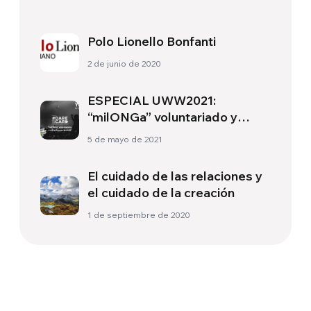
Polo Lionello Bonfanti
2 de junio de 2020
ESPECIAL UWW2021:
“milONGa” voluntariado y
ciudadanía global
5 de mayo de 2021
El cuidado de las relaciones y
el cuidado de la creación
1 de septiembre de 2020