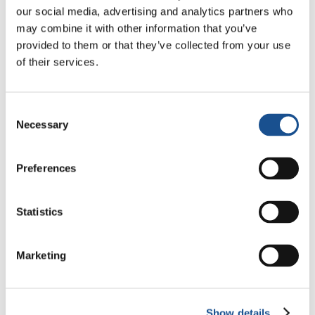
esconde el compromiso sustancial que
our social media, advertising and analytics partners who
requiere este camino de tratamiento. “Las
may combine it with other information that you’ve
provided to them or that they’ve collected from your use
mujeres están realmente destruidas y son
of their services.
vulnerables y los hombres detrás son
realmente perversos de esta maldad – enfatiza
Keeran-, y agrega: “Nuestra familia está
Consent
protegida, por una vida fuerte de Evangelio,
Necessary
Selection
aun si he nacido en una familia sin una
confesión religiosa particular”.
Preferences
Statistics
Marketing
Show details