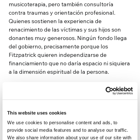
musicoterapia, pero también consultoría
contra traumas y orientación profesional.
Quienes sostienen la experiencia de
renacimiento de las víctimas y sus hijos son
donantes muy generosos. Ningún fondo llega
del gobierno, precisamente porque los
Fitzpatrick quieren independizarse de
financiamiento que no daría espacio ni siquiera
a la dimensión espiritual de la persona.
¡Ya, los Fitzpatricks! Junto a Keeran está su
esposa Briana y sus cuatro hijos, al frente de la
redención de sobrevivientes de la calle.
“Siempre supimos que estábamos llamados
This website uses cookies
para una misión -me dice-. Hemos educado a
We use cookies to personalise content and ads, to
nuestros hijos a una vida de fe, para llegar a
provide social media features and to analyse our traffic.
una vida de caridad y servicio”; pero no
We also share information about your use of our site with