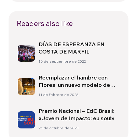
Readers also like
DÍAS DE ESPERANZA EN
COSTA DE MARFIL
16 de septiembre de 2022
Reemplazar el hambre con
Flores: un nuevo modelo de
trabajo social para las
11 de febrero de 2026
personas en situación de calle
en Brasil
Premio Nacional – EdC Brasil:
«Jovem de Impacto: eu sou!»
25 de octubre de 2023