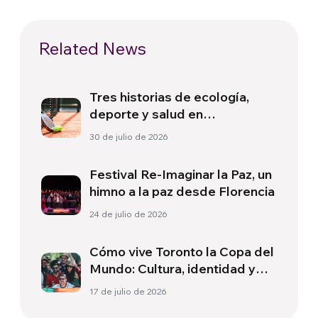
Related News
Tres historias de ecología,
deporte y salud en
Sudamérica
30 de julio de 2026
Festival Re-Imaginar la Paz, un
himno a la paz desde Florencia
24 de julio de 2026
Cómo vive Toronto la Copa del
Mundo: Cultura, identidad y
política más allá del terreno
17 de julio de 2026
de juego