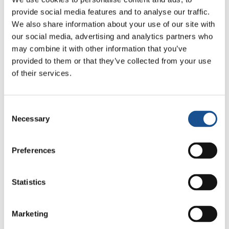
nucleares con su potenciación estratégica, hoy
provide social media features and to analyse our traffic.
pedimos en voz alta a nuestros gobiernos que
We also share information about your use of our site with
se firme e implemente el Tratado sobre la
our social media, advertising and analytics partners who
Prohibición de las Armas Nucleares, adoptado
may combine it with other information that you’ve
solo por 122 Estados el 7 de julio de 2017. La
provided to them or that they’ve collected from your use
of their services.
fuerza política de la ONU debe volver a la
acción y la voz de los gobiernos debe
integrarse con la voz de las ciudades del
Consent
planeta, reunidas en una específica asamblea
Necessary
Selection
mundial, para darle más fuerza a nuestros
pueblos.
Preferences
En estas horas en que parece prevalecer el
poder desnudo de la fuerza, afirmamos sin
Statistics
vacilación alguna que todavía y siempre
creemos en la construcción de la paz, en los
Marketing
procesos de diálogo, en los instrumentos de la