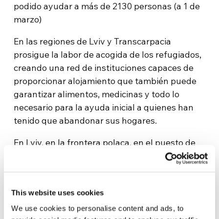
podido ayudar a más de 2130 personas (a 1 de
marzo)
En las regiones de Lviv y Transcarpacia
prosigue la labor de acogida de los refugiados,
creando una red de instituciones capaces de
proporcionar alojamiento que también puede
garantizar alimentos, medicinas y todo lo
necesario para la ayuda inicial a quienes han
tenido que abandonar sus hogares.
En Lviv, en la frontera polaca, en el puesto de
control de Rava-Ruska, Caritas-Spes Lviv sigue
distribuyendo almuerzos calientes dos veces al
día. Se han distribuido un total de 500
This website uses cookies
almuerzos, aunque los operadores señalan
que las colas en la frontera están
We use cookies to personalise content and ads, to