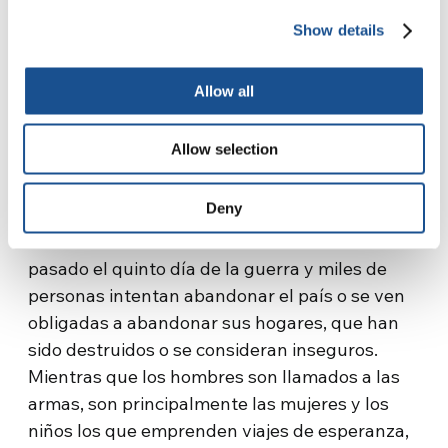
Irpin, Odesa, Khmelnytsky, así como en Lviv en
Show details
la parroquia donde se recibe a los refugiados.
Se distribuyeron paquetes de alimentos a 30
Allow all
familias de Lviv.
01 de marzo – Emergencia en Ucrania, miles
Allow selection
de desplazados huyendo – Línea directa con
Mira
Deny
Ha
pasado el quinto día de la guerra y miles de
personas intentan abandonar el país o se ven
obligadas a abandonar sus hogares, que han
sido destruidos o se consideran inseguros.
Mientras que los hombres son llamados a las
armas, son principalmente las mujeres y los
niños los que emprenden viajes de esperanza,