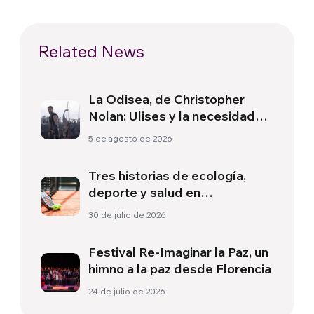
Related News
La Odisea, de Christopher
Nolan: Ulises y la necesidad
de un nuevo amanecer
5 de agosto de 2026
Tres historias de ecología,
deporte y salud en
Sudamérica
30 de julio de 2026
Festival Re-Imaginar la Paz, un
himno a la paz desde Florencia
24 de julio de 2026