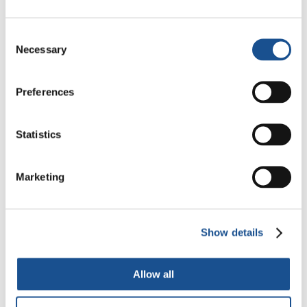
Festival Re-Imaginar la Paz, un
Consent
himno a la paz desde Florencia
Necessary
Selection
24 de julio de 2026
Preferences
Statistics
Readers also like
Marketing
SEMANA MUNDO UNIDO
2023 … ¡YA CASI ES HORA!
25 de abril de 2023
Show details
Balcanes y migrantes: la «ruta»
Allow all
a cambiar
16 de marzo de 2021