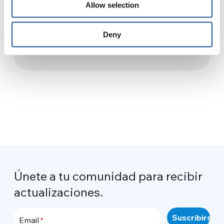
Allow selection
Vietnam: una respuesta a la
pobreza provocada por la
Deny
pandemia
21 de diciembre de 2020
Únete a tu comunidad para recibir
actualizaciones.
Email