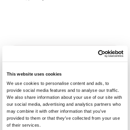
Related News
This website uses cookies
La Odisea, de Christopher
Nolan: Ulises y la necesidad
We use cookies to personalise content and ads, to
de un nuevo amanecer
provide social media features and to analyse our traffic.
5 de agosto de 2026
We also share information about your use of our site with
our social media, advertising and analytics partners who
Tres historias de ecología,
may combine it with other information that you’ve
deporte y salud en
provided to them or that they’ve collected from your use
Sudamérica
30 de julio de 2026
of their services.