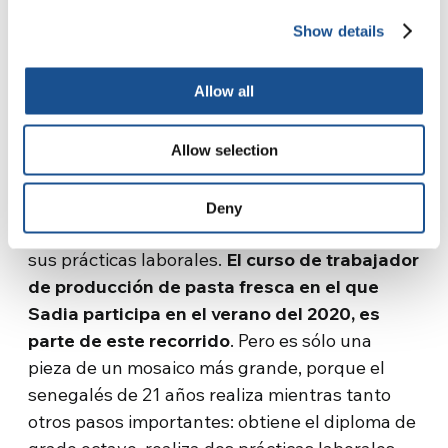
años, en el 2019 es acogido primero en el
Show details
SPRAR de Strade di Casa en Rovito y luego,
desde octubre del 2019 fue incluido en un
Allow all
proyecto de la oficina de Migrantes de la
arquidiócesis de Cosenza: “Amplie el espacio
de tu carpa”, financiado por la Campaña CEI
Allow selection
“Libres de salir, libres para quedarse”. Un
proyecto que ayuda a muchachos en materia
Deny
de vivienda y formación, y los acompaña en
sus prácticas laborales.
El curso de trabajador
de producción de pasta fresca en el que
Sadia participa en el verano del 2020, es
parte de este recorrido
. Pero es sólo una
pieza de un mosaico más grande, porque el
senegalés de 21 años realiza mientras tanto
otros pasos importantes: obtiene el diploma de