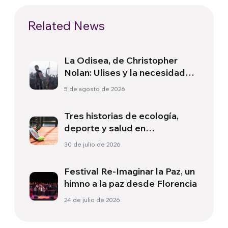
Related News
La Odisea, de Christopher
Nolan: Ulises y la necesidad
de un nuevo amanecer
5 de agosto de 2026
Tres historias de ecología,
deporte y salud en
Sudamérica
30 de julio de 2026
Festival Re-Imaginar la Paz, un
himno a la paz desde Florencia
24 de julio de 2026