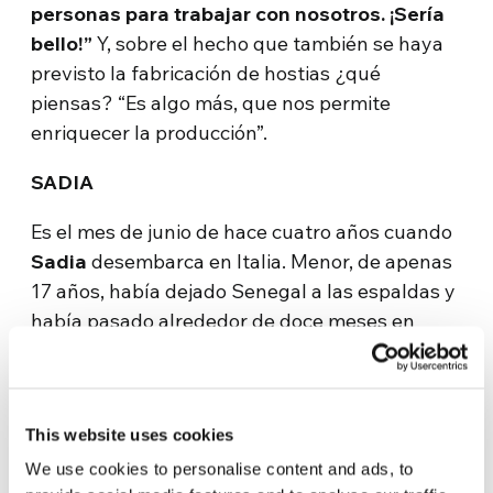
personas para trabajar con nosotros. ¡Sería
bello!”
Y, sobre el hecho que también se haya
previsto la fabricación de hostias ¿qué
piensas? “Es algo más, que nos permite
enriquecer la producción”.
SADIA
Es el mes de junio de hace cuatro años cuando
Sadia
desembarca en Italia. Menor, de apenas
17 años, había dejado Senegal a las espaldas y
había pasado alrededor de doce meses en
cárceles libias. Una vez libre se puso a trabajar
para conseguir el dinero necesario para pagar
la travesía del Mediterráneo. Lo que lo impulsó
This website uses cookies
fue el deseo de planificar una vida mejor: “
Me
dije voy para cambiar mi vida y la de mi
We use cookies to personalise content and ads, to