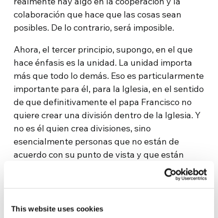
realmente hay algo en la cooperación y la
colaboración que hace que las cosas sean
posibles. De lo contrario, será imposible.
Ahora, el tercer principio, supongo, en el que
hace énfasis es la unidad. La unidad importa
más que todo lo demás. Eso es particularmente
importante para él, para la Iglesia, en el sentido
de que definitivamente el papa Francisco no
quiere crear una división dentro de la Iglesia. Y
no es él quien crea divisiones, sino
esencialmente personas que no están de
acuerdo con su punto de vista y que están
creando una polarización dentro de la Iglesia.
Pero esto también se aplica a la sociedad y la
economía. O sea, tenemos que hacer las cosas
juntos. Y esto es especialmente importante
This website uses cookies