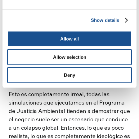
Y la cuarta, la realidad importa más que las
ideas. Es decir, hay una especie de necesidad
Show details
de realismo.
Permíteme dar un ejemplo. Todavía hay un
Allow all
número de personas en este planeta,
economistas, que creen que es posible tener
Allow selection
un crecimiento verde, y sacar ganancias, como
abordar los problemas del cambio climático, y
Deny
hacer felices a todos.
Esto es completamente irreal, todas las
simulaciones que ejecutamos en el Programa
de Justicia Ambiental tienden a demostrar que
el negocio suele ser un escenario que conduce
a un colapso global. Entonces, lo que es poco
realista, lo que es completamente ideológico es