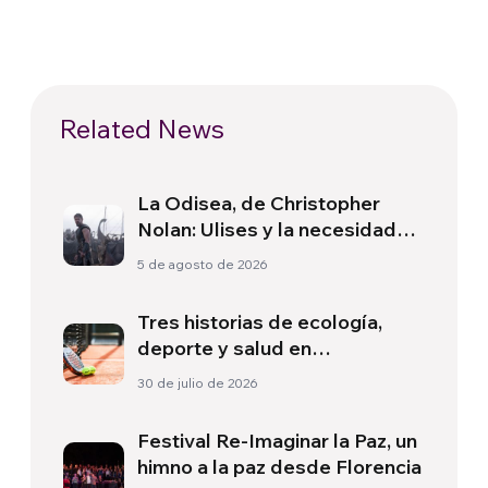
Related News
La Odisea, de Christopher
Nolan: Ulises y la necesidad
de un nuevo amanecer
5 de agosto de 2026
Tres historias de ecología,
deporte y salud en
Sudamérica
30 de julio de 2026
Festival Re-Imaginar la Paz, un
himno a la paz desde Florencia