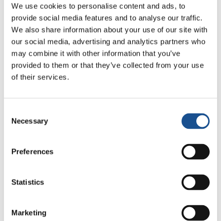
hoy en día debido al gran desafío planteado
We use cookies to personalise content and ads, to
por la crisis climática.
provide social media features and to analyse our traffic.
We also share information about your use of our site with
Porque lo que ve, desde mi experiencia, es que
our social media, advertising and analytics partners who
un número de miembros de la élite, la élite
may combine it with other information that you’ve
social y económica, simplemente están
provided to them or that they’ve collected from your use
dejando de solidarizarse con el resto de la
of their services.
población. Y solo sueñan con un mundo en el
que dejarían algunos guetos protegidos de
Consent
todo lo demás y tendrían un acceso
Necessary
Selection
privilegiado a la energía y la materia, mientras
que los pobres estarían pasando hambre. Por
Preferences
tanto, esta no es una manera de decir que la
unidad es un pretexto para todo. Los pobres
Statistics
nos recuerdan que o pensamos juntos o no
estamos haciendo nada. Todos estamos en el
mismo barco. La unidad importa.
Marketing