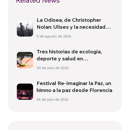
Related News
La Odisea, de Christopher
Nolan: Ulises y la necesidad
de un nuevo amanecer
5 de agosto de 2026
Tres historias de ecología,
deporte y salud en
Sudamérica
30 de julio de 2026
Festival Re-Imaginar la Paz, un
himno a la paz desde Florencia
24 de julio de 2026