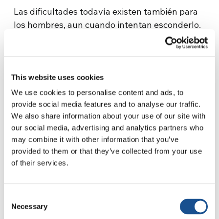
Las dificultades todavía existen también para
los hombres, aun cuando intentan esconderlo.
Un día el padre de familia, de
aproximadamente 70 años, fue encontrado
tendido en el suelo. “Parecía que estaba mal
físicamente -cuenta Gianni- pero luego nos
This website uses cookies
dimos cuenta que únicamente necesitaba
We use cookies to personalise content and ads, to
atención. Hasta ese momento solo se había
provide social media features and to analyse our traffic.
preocupado por los otros miembros de la
We also share information about your use of our site with
our social media, advertising and analytics partners who
familia, pero nunca por cómo estaba él”. ¿Qué
may combine it with other information that you’ve
puede significar abandonar su tierra para
provided to them or that they’ve collected from your use
siempre, de repente, a aquella edad, teniendo
of their services.
la responsabilidad de tu familia?
Al día siguiente, Gianni encontró bajo la puerta
Consent
de su estudio una hoja con un texto en persa
Necessary
Selection
antiguo, difícil de traducir incluso para los