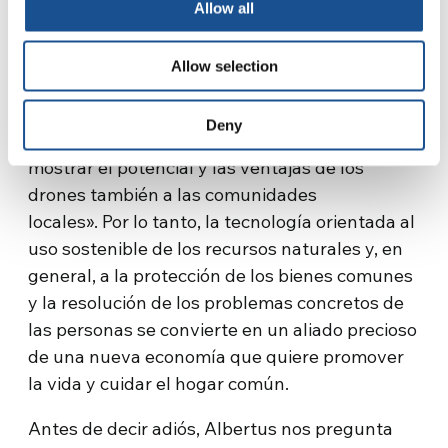
Allow all
agricultores en las islas indonesias.
«Nuestro objetivo es ayudar al mayor número
Allow selection
de comunidades. Hoy esto es posible gracias a
las donaciones de personas generosas. Pero
Deny
sabemos que el esfuerzo inicial pronto podrá
mostrar el potencial y las ventajas de los
drones también a las comunidades
locales». Por lo tanto, la tecnología orientada al
uso sostenible de los recursos naturales y, en
general, a la protección de los bienes comunes
y la resolución de los problemas concretos de
las personas se convierte en un aliado precioso
de una nueva economía que quiere promover
la vida y cuidar el hogar común.
Antes de decir adiós, Albertus nos pregunta