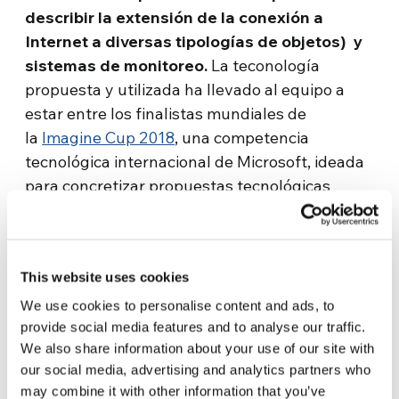
describir la extensión de la conexión a
Internet a diversas tipologías de objetos) y
sistemas de monitoreo.
La teconología
propuesta y utilizada ha llevado al equipo a
estar entre los finalistas mundiales de
la
Imagine Cup 2018
, una competencia
tecnológica internacional de Microsoft, ideada
para concretizar propuestas tecnológicas
innovativas. Una satisfacción importante para
Albertus, pero lo que junto a su equipo los
llena aún más de alegría es sobretodo el
This website uses cookies
involucrar a clientes en este nuevo enfoque
innovativo y sostenible en el sector agrícola.
We use cookies to personalise content and ads, to
provide social media features and to analyse our traffic.
«
Creemos que en un mundo cada vez más
We also share information about your use of our site with
competitivo y en rápida evolución, la eficiencia
our social media, advertising and analytics partners who
y la sostenibilidad son aspectos cruciales. Las
may combine it with other information that you’ve