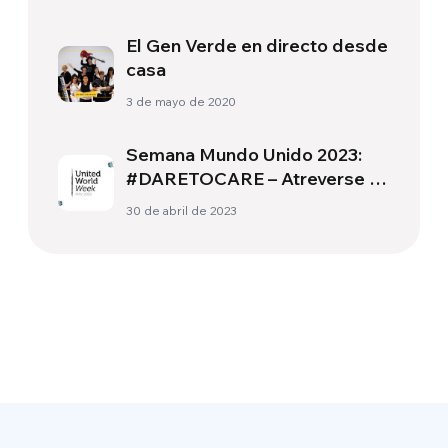
El Gen Verde en directo desde
casa
3 de mayo de 2020
Semana Mundo Unido 2023:
#DARETOCARE – Atreverse a
cuidar, a las personas y al
30 de abril de 2023
Planeta