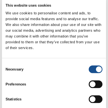
recibían. Descubrí personas que realmente
This website uses cookies
estaban interesados en lo que tenía que decir
We use cookies to personalise content and ads, to
y que creaban espacios en los que podía ser yo
provide social media features and to analyse our traffic.
misma. Fui testigo de que el asunto no era el
We also share information about your use of our site with
our social media, advertising and analytics partners who
idioma o la religión. Con estos amigos, no me
may combine it with other information that you’ve
sentía extranjera. Y gracias a ellos me pude
provided to them or that they’ve collected from your use
conocer a mí misma, pude conocer a los
of their services.
argentinos, a los católicos. Aquellos que para
mí eran ´el otro´ y ahora son parte de mi
familia”.
Consent
Necessary
Selection
Luego de ese día nos propusimos volvernos a
encontrar para seguir compartiendo,
Preferences
aprendiendo nuestros nombres, jugando,
conociendo más nuestras culturas y religiones.
Statistics
Ya cerca de la Navidad, nosotros católicos,
queríamos contarles por qué ese momento era