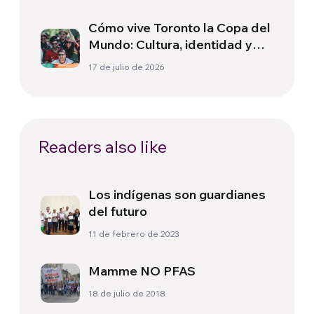
Cómo vive Toronto la Copa del
Mundo: Cultura, identidad y
política más allá del terreno
17 de julio de 2026
de juego
Readers also like
Los indígenas son guardianes
del futuro
11 de febrero de 2023
Mamme NO PFAS
18 de julio de 2018