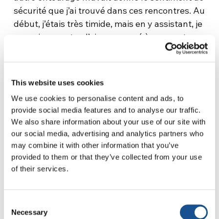
sécurité que j’ai trouvé dans ces rencontres. Au
début, j’étais très timide, mais en y assistant, je
me suis ouverte. J’ai commencé à surmonter
ma timidité grâce au respect et à l’amitié avec
lesquels ils nous considéraient et à la chaleur
avec laquelle ils nous recevaient. J’ai
This website uses cookies
découvert des personnes s’intéressant
We use cookies to personalise content and ads, to
vraiment à ce que j’avais à dire et créant des
provide social media features and to analyse our traffic.
espaces où je pouvais être moi-même. J’ai
We also share information about your use of our site with
constaté que la question n’était ni langue ni
our social media, advertising and analytics partners who
religion. Avec ces amis, je ne me sentais pas
may combine it with other information that you’ve
étrangère. Grâce à eux, je pus me connaître
provided to them or that they’ve collected from your use
moi-même, je pus connaître les argentins, les
of their services.
catholiques. Ceux qui, pour moi, étaient
« l’autre » et aujourd’hui font partie de ma
Consent
famille ».
Necessary
Selection