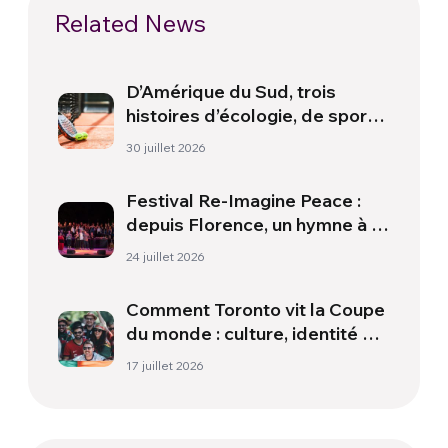
Related News
D’Amérique du Sud, trois
histoires d’écologie, de sport
et de santé
30 juillet 2026
Festival Re-Imagine Peace :
depuis Florence, un hymne à la
paix
24 juillet 2026
Comment Toronto vit la Coupe
du monde : culture, identité et
politique hors du terrain
17 juillet 2026