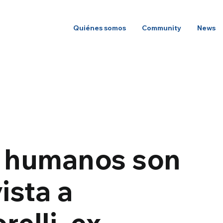
Quiénes somos
Community
News
s humanos son
vista a
elli, ex