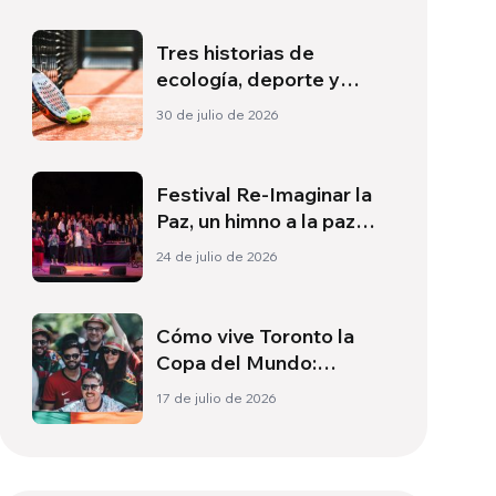
Tres historias de
ecología, deporte y
salud en Sudamérica
30 de julio de 2026
Festival Re-Imaginar la
Paz, un himno a la paz
desde Florencia
24 de julio de 2026
Cómo vive Toronto la
Copa del Mundo:
Cultura, identidad y
17 de julio de 2026
política más allá del
terreno de juego