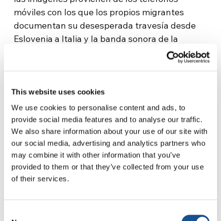
móviles con los que los propios migrantes
documentan su desesperada travesía desde
Eslovenia a Italia y la banda sonora de la
historia incluye las canciones y la música de su
cultura, la que se escucha durante el trayecto:
así es más fácil entrar en sus ojos en sus oídos,
más sencillo alcanzar la empatía que ahuyenta
This website uses cookies
los números crudos, fríos, y hace sentir
We use cookies to personalise content and ads, to
cercana y viva la persona.
provide social media features and to analyse our traffic.
We also share information about your use of our site with
Así es más inmediato, acercarse al corazón de
our social media, advertising and analytics partners who
las voces entrevistadas, hechas memoria, a sus
may combine it with other information that you’ve
rostros comunes, a seres humanos rechazados
provided to them or that they’ve collected from your use
of their services.
y a otras vidas suspendidas, esperando partir,
entre el miedo y el deseo, en Bihać, en Bosnia,
en una casa abandonada.
Consent