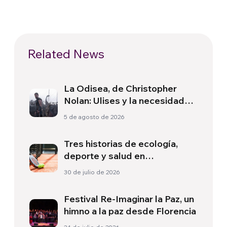
Related News
La Odisea, de Christopher
Nolan: Ulises y la necesidad
de un nuevo amanecer
5 de agosto de 2026
Tres historias de ecología,
deporte y salud en
Sudamérica
30 de julio de 2026
Festival Re-Imaginar la Paz, un
himno a la paz desde Florencia