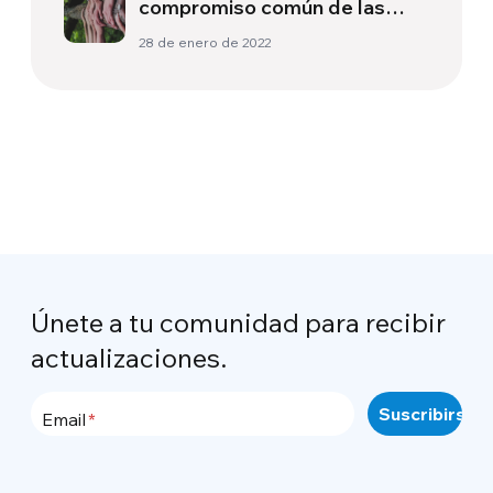
compromiso común de las
Iglesias cristianas y de las
28 de enero de 2022
diferentes religiones
Únete a tu comunidad para recibir
actualizaciones.
Email