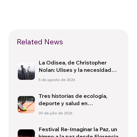
Related News
La Odisea, de Christopher
Nolan: Ulises y la necesidad
de un nuevo amanecer
5 de agosto de 2026
Tres historias de ecología,
deporte y salud en
Sudamérica
30 de julio de 2026
Festival Re-Imaginar la Paz, un
himno a la paz desde Florencia