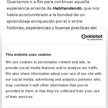
Queríamos ir a Rio para continuar aquella
experiencia errante de
Habitandando
, que nos
había acostumbrado a la bondad de un
aprendizaje enriquecido por el ir entre
historias, experiencias y buenas practicas del
mundo para así enriquecer nuestros contextos
y el mismo debate público. Llevábamos diez
anos haciendo esta experiencia, habitando
lugares.
This website uses cookies
We use cookies to personalise content and ads, to
Por la imposibilidad de movernos, ahora
provide social media features and to analyse our traffic.
habitamos
los espacios estrechos del
We also share information about your use of our site with
aislamiento, siguiendo
viajando
de manera
our social media, advertising and analytics partners who
diferente
, abriendo las ventanas al mundo de
may combine it with other information that you’ve
las muchas historias y experiencias que están
provided to them or that they’ve collected from your use
explorando posibilidades inéditas haciendo
of their services.
emerger desde la emergencia
nuevos