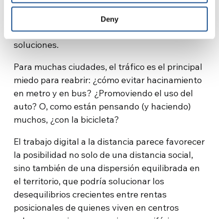
cual estamos acostumbrados: en algunas
partes algunos nos podrá decir si este es el
Deny
tema para el cual hay primeros ejemplos y
soluciones.
Para muchas ciudades, el tráfico es el principal
miedo para reabrir: ¿cómo evitar hacinamiento
en metro y en bus? ¿Promoviendo el uso del
auto? O, como están pensando (y haciendo)
muchos, ¿con la bicicleta?
El trabajo digital a la distancia parece favorecer
la posibilidad no solo de una distancia social,
sino también de una dispersión equilibrada en
el territorio, que podría solucionar los
desequilibrios crecientes entre rentas
posicionales de quienes viven en centros