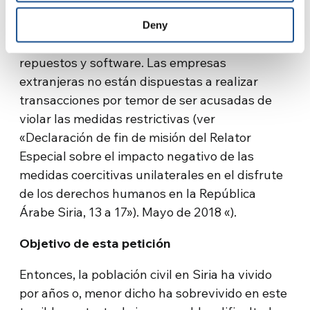
debidas al embargo han dañado gravemente
la capacidad productiva de Siria, en cambio
Deny
debe comprar medicamentos, equipos,
repuestos y software. Las empresas
extranjeras no están dispuestas a realizar
transacciones por temor de ser acusadas de
violar las medidas restrictivas (ver
«Declaración de fin de misión del Relator
Especial sobre el impacto negativo de las
medidas coercitivas unilaterales en el disfrute
de los derechos humanos en la República
Árabe Siria, 13 a 17»). Mayo de 2018 «).
Objetivo de esta petición
Entonces, la población civil en Siria ha vivido
por años o, menor dicho ha sobrevivido en este