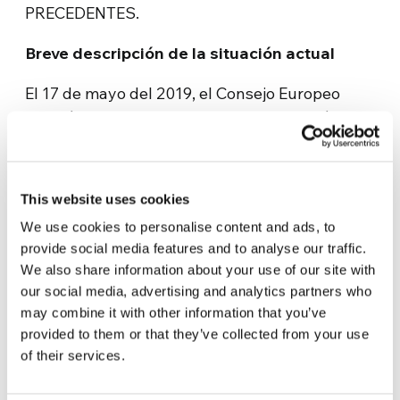
PRECEDENTES.
Breve descripción de la situación actual
El 17 de mayo del 2019, el Consejo Europeo
amplió las medidas restrictivas de la Unión
Europea contra el régimen sirio hasta el 1° de
mayo de 2020.
This website uses cookies
Objetivamente, sin considerar la esencia de las
We use cookies to personalise content and ads, to
decisiones tomadas por la UE y por
provide social media features and to analyse our traffic.
Washington, debido a estas sanciones, la
We also share information about your use of our site with
situación actual en Siria, es grave.
our social media, advertising and analytics partners who
may combine it with other information that you’ve
Enseguida después del embargo, la economía
provided to them or that they’ve collected from your use
del país colapsó dramáticamente. Según un
of their services.
informe de las Naciones Unidas publicado en
mayo de 2018, el PIB disminuyó en dos tercios