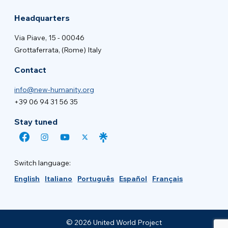
Headquarters
Via Piave, 15 - 00046
Grottaferrata, (Rome) Italy
Contact
info@new-humanity.org
+39 06 94 31 56 35
Stay tuned
Switch language:
English
Italiano
Português
Español
Français
© 2026 United World Project