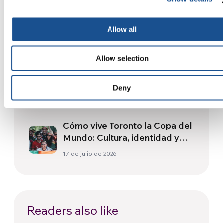
Tres historias de ecología,
deporte y salud en
Allow all
Sudamérica
30 de julio de 2026
Allow selection
Festival Re-Imaginar la Paz, un
himno a la paz desde Florencia
Deny
24 de julio de 2026
Cómo vive Toronto la Copa del
Mundo: Cultura, identidad y
política más allá del terreno
17 de julio de 2026
de juego
Readers also like