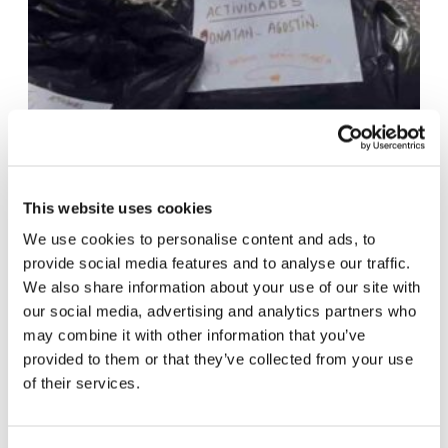
This website uses cookies
Brasil y México. Misma solidaridad, distintos
We use cookies to personalise content and ads, to
provide social media features and to analyse our traffic.
protagonistas
We also share information about your use of our site with
Los Jóvenes por un Mundo Unido de João
our social media, advertising and analytics partners who
may combine it with other information that you’ve
Pessoa, capital del estado de Paraíba,
Brasil
,
provided to them or that they’ve collected from your use
los de Torreón, México y los de
Ciudad de
of their services.
México DF
se pusieron manos a la obra en sus
ciudades para trabajar juntos por las personas
que perdieron su trabajo y medios de sustento