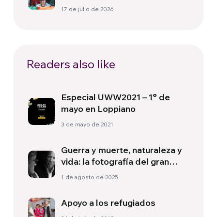
política más allá del terreno
17 de julio de 2026
de juego
Readers also like
Especial UWW2021 – 1° de
mayo en Loppiano
3 de mayo de 2021
Guerra y muerte, naturaleza y
vida: la fotografía del gran
Sebastião Salgado
1 de agosto de 2025
Apoyo a los refugiados