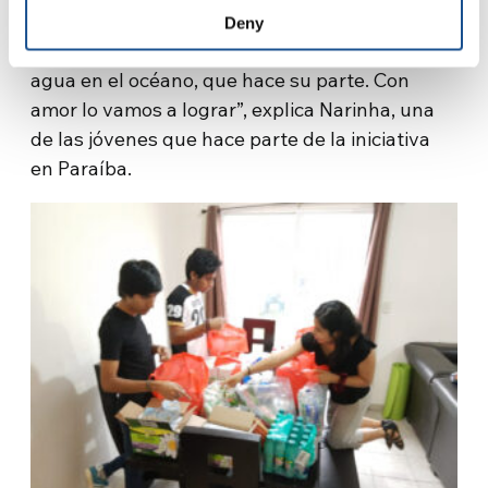
muchas personas en dificultad, por lo que en
Deny
nuestro espacio queremos ser esa gota de
agua en el océano, que hace su parte. Con
amor lo vamos a lograr”, explica Narinha, una
de las jóvenes que hace parte de la iniciativa
en Paraíba.