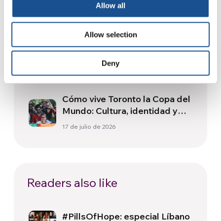
deporte y salud en
Allow all
Sudamérica
30 de julio de 2026
Allow selection
Festival Re-Imaginar la Paz, un
himno a la paz desde Florencia
Deny
24 de julio de 2026
Cómo vive Toronto la Copa del
Mundo: Cultura, identidad y
política más allá del terreno
17 de julio de 2026
de juego
Readers also like
#PillsOfHope: especial Líbano