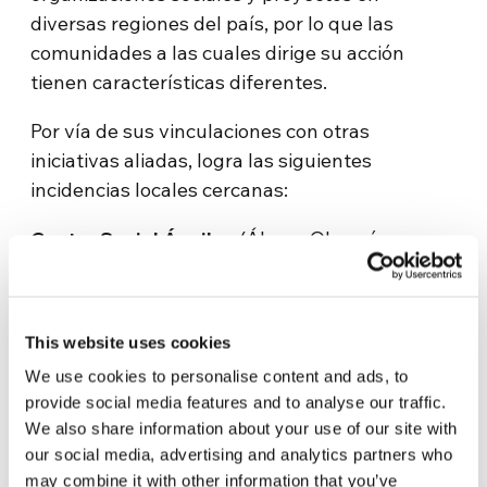
diversas regiones del país, por lo que las
comunidades a las cuales dirige su acción
tienen características diferentes.
Por vía de sus vinculaciones con otras
iniciativas aliadas, logra las siguientes
incidencias locales cercanas:
Centro Social Águilas
(Álvaro Obregón,
Ciudad de México) Centro de asistencia social
en el poniente de la capital mexicana.
This website uses cookies
Refugio de la Esperanza
(Nezahualcóyotl,
Estado de México) Iniciativa en el campo de la
We use cookies to personalise content and ads, to
salud y el trabajo para la atención a jóvenes
provide social media features and to analyse our traffic.
We also share information about your use of our site with
toxico-dependientes, en colaboración con el
our social media, advertising and analytics partners who
Movimiento Juvenil Urbano A.C.
may combine it with other information that you’ve