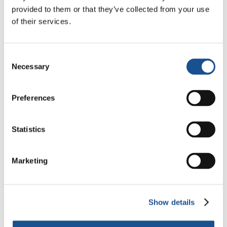
provided to them or that they’ve collected from your use
Web
of their services.
https://promocionpersona15.wixsite.com/pipsfac2
Facebook
Consent
Necessary
Selection
https://www.facebook.com/pipsfac/
Preferences
Statistics
Marketing
Related News
Show details
Tres historias de ecología,