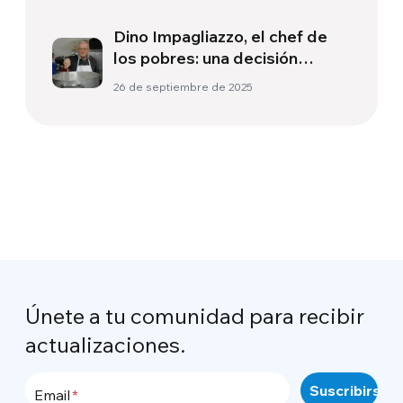
Dino Impagliazzo, el chef de
los pobres: una decisión
radical de un hombre común y
26 de septiembre de 2025
extraordinario
Únete a tu comunidad para recibir
actualizaciones.
Email