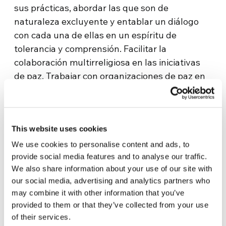
sus prácticas, abordar las que son de
naturaleza excluyente y entablar un diálogo
con cada una de ellas en un espíritu de
tolerancia y comprensión. Facilitar la
colaboración multirreligiosa en las iniciativas
de paz. Trabajar con organizaciones de paz en
todos los sectores y países para abordar los
problemas mundiales. Y, por último, llevar a
cabo actividades de educación y
This website uses cookies
concienciación sobre la paz de base religiosa.
We use cookies to personalise content and ads, to
Website
provide social media features and to analyse our traffic.
We also share information about your use of our site with
https://www.wcrp.or.jp/en/
our social media, advertising and analytics partners who
may combine it with other information that you’ve
Contact
provided to them or that they’ve collected from your use
of their services.
rfpj-info@wcrp.pr.jp