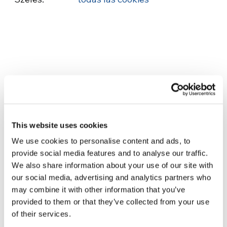
Related News
This website uses cookies
La Odisea, de Christopher
We use cookies to personalise content and ads, to
Nolan: Ulises y la necesidad
provide social media features and to analyse our traffic.
de un nuevo amanecer
We also share information about your use of our site with
5 de agosto de 2026
our social media, advertising and analytics partners who
may combine it with other information that you’ve
Tres historias de ecología,
provided to them or that they’ve collected from your use
deporte y salud en
of their services.
Sudamérica
30 de julio de 2026