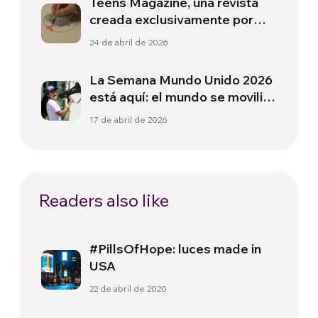
Teens Magazine, una revista
creada exclusivamente por
jóvenes con una perspectiva
24 de abril de 2026
fresca sobre la actualidad
La Semana Mundo Unido 2026
está aquí: el mundo se moviliza
por una sociedad más justa y
17 de abril de 2026
unida
Readers also like
#PillsOfHope: luces made in
USA
22 de abril de 2020