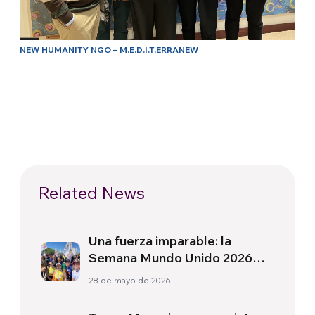
NEW HUMANITY NGO – M.E.D.I.T.ERRANEW
Related News
Una fuerza imparable: la
Semana Mundo Unido 2026
reunió más de 170 eventos en
28 de mayo de 2026
todo el mundo