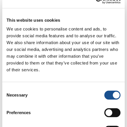
jóvenes a desenvolverse y fortalecer el
aprendizaje intercultural.
This website uses cookies
Este resultado se construyó a través de un
We use cookies to personalise content and ads, to
proceso gradual de aprendizaje mutuo. Las
provide social media features and to analyse our traffic.
organizaciones socias mapearon sus prácticas
We also share information about your use of our site with
educativas, compartieron experiencias durante
our social media, advertising and analytics partners who
encuentros de job shadowing y recibieron
may combine it with other information that you’ve
formaciones transversales para alinear
provided to them or that they’ve collected from your use
enfoques. En conjunto, evaluaron cómo los
of their services.
métodos podían adaptarse y replicarse en
distintos contextos, los pusieron a prueba
Consent
mediante experimentación local en el territorio
Necessary
Selection
y evaluaron su capacidad generativa y su
impacto a largo plazo. Este recorrido iterativo
Preferences
permitió que el toolkit emergiera como un
recurso sólido, coherente y verdaderamente