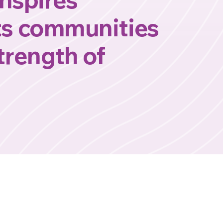
ts communities
trength of
n