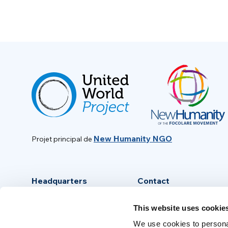
New Humanity NGO
Projet principal de
Headquarters
Contact
Via Piave, 15 - 00046
info@new-humanity.org
This website uses cookie
Grottaferrata, (Rome) Italy
+39 06 94 31 56 35
We use cookies to personal