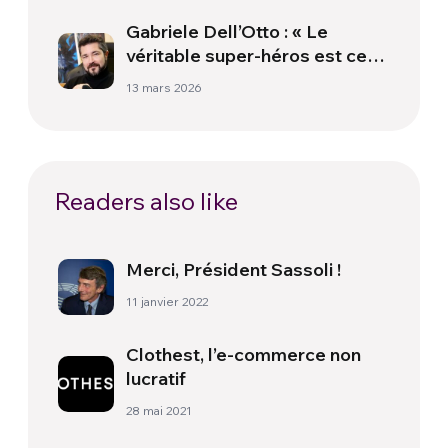
Gabriele Dell’Otto : « Le
véritable super-héros est celui
qui parvient à vivre
13 mars 2026
l’extraordinaire dans l’ordinaire
»
Readers also like
Merci, Président Sassoli !
11 janvier 2022
Clothest, l’e-commerce non
lucratif
28 mai 2021