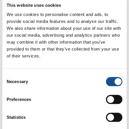
premier, par sa marque laissée au monde, n’est
This website uses cookies
pas annulé par ce « nous » qui, selon Kevin,
We use cookies to personalise content and ads, to
continue de vivre même après la mort.
provide social media features and to analyse our traffic.
We also share information about your use of our site with
our social media, advertising and analytics partners who
La petite leçon de
Ted
may combine it with other information that you’ve
provided to them or that they’ve collected from your use
Lasso
sur le « nous »
of their services.
Lui aussi,
Ted Lasso
, protagoniste de la
Consent
charmante série du même nom (également
Necessary
Selection
Apple TV), nous aide à parler du nous. Ted est
un entraîneur de football très particulier, un
Preferences
entraîneur résolument sui generis : avec
grande humilité, il enseigne la vie avant la
Statistics
victoire. C’est un éducateur-né, un homme
fragile aussi, mais avec un regard et un cœur