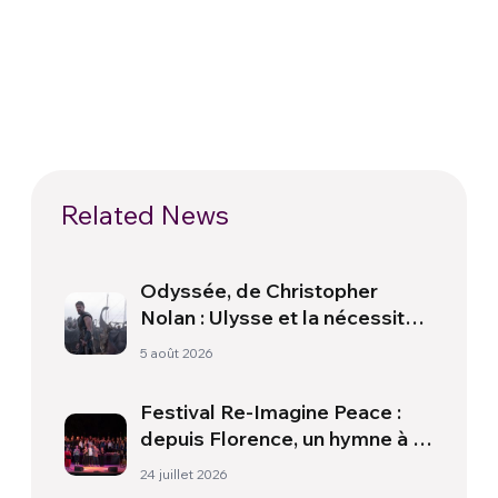
Related News
Odyssée, de Christopher
Nolan : Ulysse et la nécessité
d’une nouvelle aube
5 août 2026
Festival Re-Imagine Peace :
depuis Florence, un hymne à la
paix
24 juillet 2026