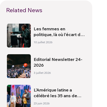
Related News
Les femmes en
politique, là où l’écart de
genre est le plus large
10 juillet 2026
Editorial Newsletter 24-
2026
3 juillet 2026
L’Amérique latine a
célébré les 35 ans de
l’Économie de
23 juin 2026