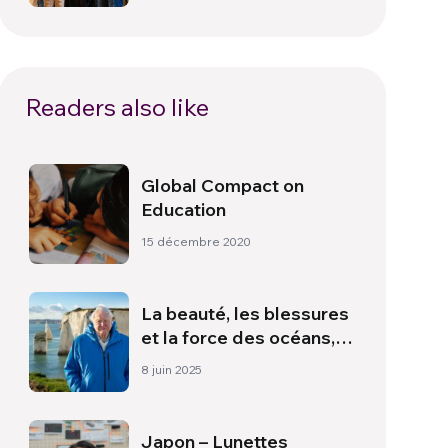
Communion avec plus de
400 participants
Readers also like
Global Compact on
Education
15 décembre 2020
La beauté, les blessures
et la force des océans,
dans le nouveau
8 juin 2025
documentaire de David
Attenborough
Japon – Lunettes