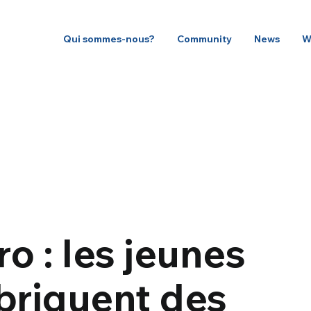
Qui sommes-nous?
Community
News
W
ro : les jeunes
abriquent des