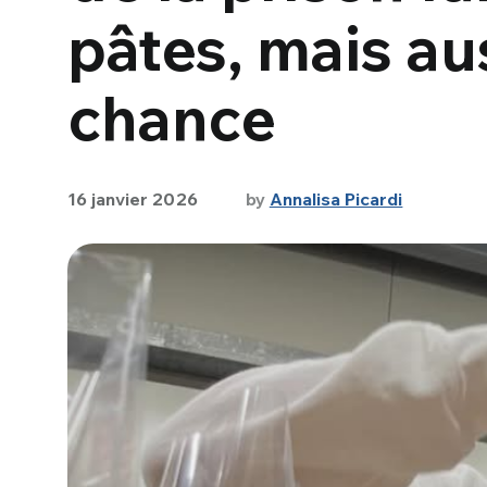
pâtes, mais a
chance
16 janvier 2026
by
Annalisa Picardi