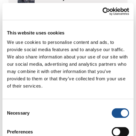
d’une nouvelle aube
5 août 2026
D’Amérique du Sud, trois
histoires d’écologie, de sport
This website uses cookies
et de santé
30 juillet 2026
We use cookies to personalise content and ads, to
provide social media features and to analyse our traffic.
Festival Re-Imagine Peace :
We also share information about your use of our site with
depuis Florence, un hymne à la
our social media, advertising and analytics partners who
paix
may combine it with other information that you’ve
24 juillet 2026
provided to them or that they’ve collected from your use
of their services.
Readers also like
Consent
Necessary
Selection
Balkans et migrants : la « voie »
Preferences