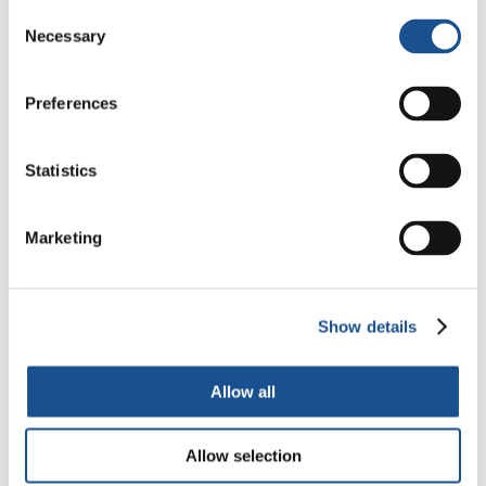
Consent
Necessary
Selection
Preferences
8
. En 2020, les décès causés par le terrorisme
ont diminué pour la cinquième année
consécutive : ce fut rapporté par le Global
Statistics
Terrorism Index. Ce sont 13 826 morts, soit 59
% de moins depuis 2014. Les chercheurs ont
Marketing
également relevé que la situation du
terrorisme s’est améliorée dans 103 pays, soit
le plus grand nombre de pays à connaître une
Show details
amélioration d’une année à l’autre depuis le
début de la recherche. Le terrorisme reste une
Allow all
menace importante et grave dans de
nombreux pays. Néanmoins, accueillie avec
Allow selection
prudence, la nouvelle est considérée comme