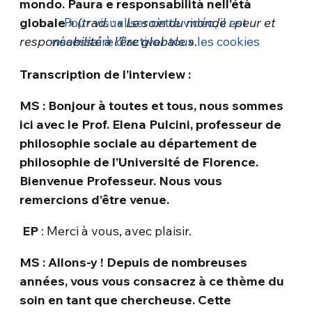
mondo. Paura e responsabilità nell’étà
globale
Pour visualiser cette vidéo, il est
»
(trad. : « Le soin du monde : peur et
responsabilité à l’ère globale »
nécessaire d’activer tous les cookies
.
Transcription de l’interview :
MS : Bonjour à toutes et tous, nous sommes
ici avec le Prof. Elena Pulcini, professeur de
philosophie sociale au département de
philosophie de l’Université de Florence.
Bienvenue Professeur. Nous vous
remercions d’être venue.
EP
: Merci à vous, avec plaisir.
MS : Allons-y ! Depuis de nombreuses
années, vous vous consacrez à ce thème du
soin en tant que chercheuse. Cette