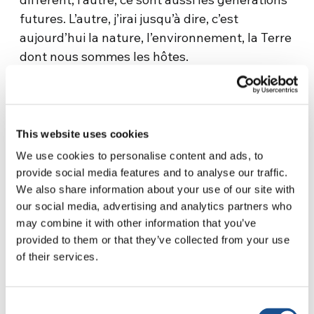
futures. L’autre, j’irai jusqu’à dire, c’est
aujourd’hui la nature, l’environnement, la Terre
dont nous sommes les hôtes.
Par conséquent, le soin devient vraiment la
réponse globale aux grands défis de notre
temps, si nous savons comment l’empoigner et
This website uses cookies
comment le découvrir, par cette capacité
We use cookies to personalise content and ads, to
empathique de se mettre en relation avec
provide social media features and to analyse our traffic.
l’autre. Donc, je ne sais pas si c’est vraiment
We also share information about your use of our site with
possible, mais je pense que nous ne pouvons
our social media, advertising and analytics partners who
pas laisser de côté la perspective de l’utopie.
may combine it with other information that you’ve
Je le crois sans idéologie : nous devons
provided to them or that they’ve collected from your use
maintenir une attitude aussi empreinte
of their services.
d’utopie. Cela signifie que la responsabilité ne
suffit pas, nous devons aussi cultiver
Consent