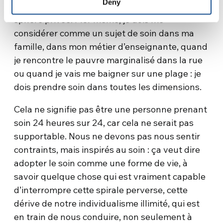
Deny
Nous devons donc faire sortir le soin de la
sphère privée. Moi-même, je dois me
considérer comme un sujet de soin dans ma
famille, dans mon métier d’enseignante, quand
je rencontre le pauvre marginalisé dans la rue
ou quand je vais me baigner sur une plage : je
dois prendre soin dans toutes les dimensions.
Cela ne signifie pas être une personne prenant
soin 24 heures sur 24, car cela ne serait pas
supportable. Nous ne devons pas nous sentir
contraints, mais inspirés au soin : ça veut dire
adopter le soin comme une forme de vie, à
savoir quelque chose qui est vraiment capable
d’interrompre cette spirale perverse, cette
dérive de notre individualisme illimité, qui est
en train de nous conduire, non seulement à