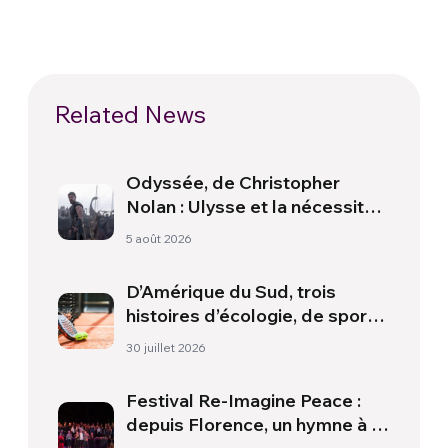
Related News
Odyssée, de Christopher
Nolan : Ulysse et la nécessité
d’une nouvelle aube
5 août 2026
D’Amérique du Sud, trois
histoires d’écologie, de sport
et de santé
30 juillet 2026
Festival Re-Imagine Peace :
depuis Florence, un hymne à la