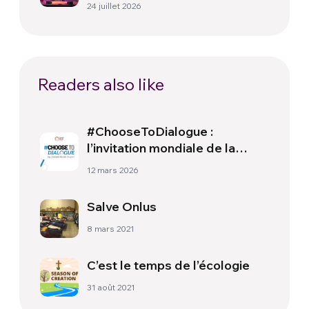
paix
24 juillet 2026
Readers also like
#ChooseToDialogue :
l’invitation mondiale de la
Semaine Monde Uni 2026
12 mars 2026
Salve Onlus
8 mars 2021
C’est le temps de l’écologie
31 août 2021