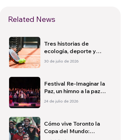
Related News
Tres historias de
ecología, deporte y
salud en Sudamérica
30 de julio de 2026
Festival Re-Imaginar la
Paz, un himno a la paz
desde Florencia
24 de julio de 2026
Cómo vive Toronto la
Copa del Mundo:
Cultura, identidad y