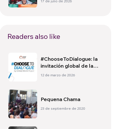
17 de julio de 2026
política más allá del
terreno de juego
Readers also like
#ChooseToDialogue: la
invitación global de la
Semana Mundo Unido
12 de marzo de 2026
2026
Pequena Chama
23 de septiembre de 2020