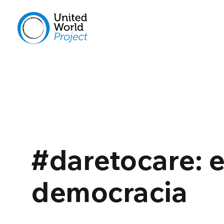
#daretocare: e
democracia