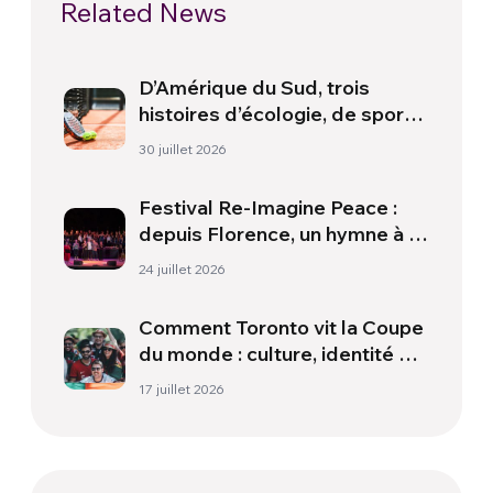
Related News
D’Amérique du Sud, trois
histoires d’écologie, de sport
et de santé
30 juillet 2026
Festival Re-Imagine Peace :
depuis Florence, un hymne à la
paix
24 juillet 2026
Comment Toronto vit la Coupe
du monde : culture, identité et
politique hors du terrain
17 juillet 2026