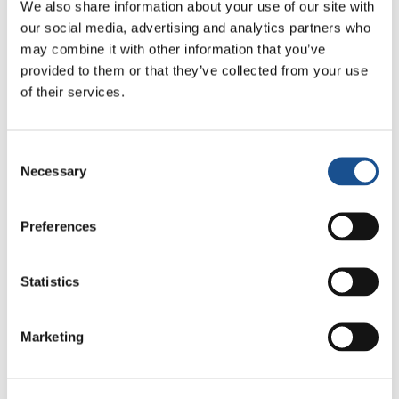
We also share information about your use of our site with
accomplit 20 ans cette année ! Ensemble,
our social media, advertising and analytics partners who
passant le témoin d’un fuseau horaire à l’autre,
may combine it with other information that you’ve
ils courent pour montrer au monde leur
provided to them or that they’ve collected from your use
engagement en faveur de l’harmonie et de
of their services.
l’unité dans la diversité.
Consent
Necessary
Selection
Preferences
Statistics
Marketing