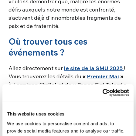
voulons démontrer que, malgré les énormes
défis auxquels notre monde est confronté,
s’activent déjà d’innombrables fragments de
paix et de fraternité.
Où trouver tous ces
événements ?
Allez directement sur
le site de la SMU 2025
!
Vous trouverez les détails du
«
Premier Mai
»
à Loppiano (Italie) et de « Peace Got Talent »
le 3 mai
. Il y aura aussi le
Run4Unity, le 4 mai,
e
qui fêtera cette année son 20
anniversaire !
Après avoir rassemblé des milliers de jeunes,
This website uses cookies
d’adolescents et d’adultes, d’ethnies, de
We use cookies to personalise content and ads, to
cultures, de religions différentes,
provide social media features and to analyse our traffic.
l’emblématique course mondiale pour la paix