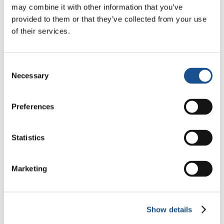
may combine it with other information that you’ve
seu compromisso com a harmonia e com a
provided to them or that they’ve collected from your use
unidade na diversidade.
of their services.
Consent
Necessary
Selection
Preferences
Statistics
Marketing
Show details