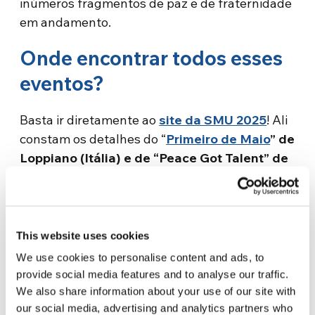
inúmeros fragmentos de paz e de fraternidade
em andamento.
Onde encontrar todos esses
eventos
?
Basta ir diretamente ao
site da SMU 2025
! Ali
constam os detalhes do “
Primeiro de Maio
” de
Loppiano (Itália) e de “Peace Got Talent” de
3 de maio
. Além disso,
Run4Unity, em 4 de
maio, que neste ano comemorará o seu 20º
aniversário!
A emblemática corrida global pela
paz, que reuniu milhares de jovens,
This website uses cookies
adolescentes e adultos de várias etnias,
We use cookies to personalise content and ads, to
culturas e religiões, completa 20 anos este ano!
provide social media features and to analyse our traffic.
Juntos, passando o bastão de um fuso horário
We also share information about your use of our site with
para outro, eles correm para mostrar ao mundo
our social media, advertising and analytics partners who