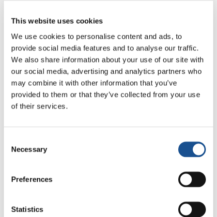
catalina.estanciainfantil@gmail.com
This website uses cookies
We use cookies to personalise content and ads, to
provide social media features and to analyse our traffic.
We also share information about your use of our site with
our social media, advertising and analytics partners who
may combine it with other information that you’ve
provided to them or that they’ve collected from your use
of their services.
Related News
Consent
Necessary
Odyssée, de Christopher
Selection
Nolan : Ulysse et la nécessité
d’une nouvelle aube
5 août 2026
Preferences
D’Amérique du Sud, trois
Statistics
histoires d’écologie, de sport