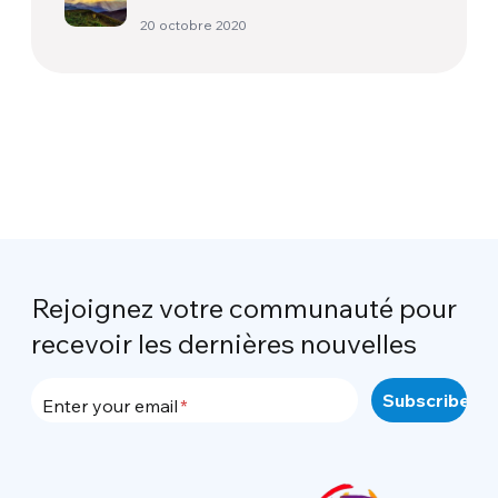
après Laudato Si’
20 octobre 2020
Rejoignez votre communauté pour
recevoir les dernières nouvelles
Enter your email