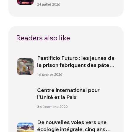
paix
24 juillet 2026
Readers also like
Pastificio Futuro : les jeunes de
la prison fabriquent des pâtes,
mais aussi une seconde
16 janvier 2026
chance
Centre international pour
l’Unité et la Paix
3 décembre 2020
De nouvelles voies vers une
écologie intégrale, cinq ans