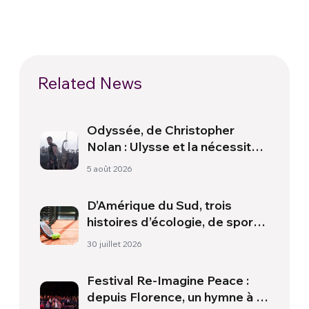
Related News
Odyssée, de Christopher
Nolan : Ulysse et la nécessité
d’une nouvelle aube
5 août 2026
D’Amérique du Sud, trois
histoires d’écologie, de sport
et de santé
30 juillet 2026
Festival Re-Imagine Peace :
depuis Florence, un hymne à la