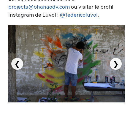
projects@ohanaodv.com
ou visiter le profil
Instagram de Luvol :
@federicoluvol
.
❮
❯