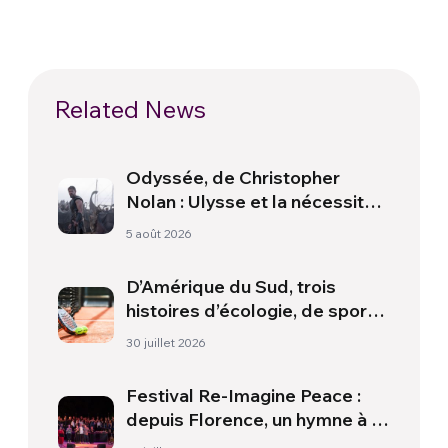
Related News
Odyssée, de Christopher
Nolan : Ulysse et la nécessité
d’une nouvelle aube
5 août 2026
D’Amérique du Sud, trois
histoires d’écologie, de sport
et de santé
30 juillet 2026
Festival Re-Imagine Peace :
depuis Florence, un hymne à la
paix