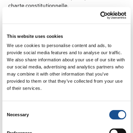
charte constitutionnelle.
La guerre terminée, La
This website uses cookies
Pira revient-il à
We use cookies to personalise content and ads, to
provide social media features and to analyse our traffic.
Florence ?
We also share information about your use of our site with
our social media, advertising and analytics partners who
may combine it with other information that you’ve
Il revient bien avant cela. La Pira est impatient.
provided to them or that they’ve collected from your use
Il rentre dès que les Alliés le laissent passer,
of their services.
car Florence a été libérée et la guerre se
poursuit, se déplaçant lentement vers le nord
de l’Italie. Nous sommes le 2 septembre 1944.
Consent
On lui confère des fonctions pour le soin
Necessary
Selection
envers les pauvres, puisqu’il les connaît tous. Il
est nommé président de l’ECA, l’organisme