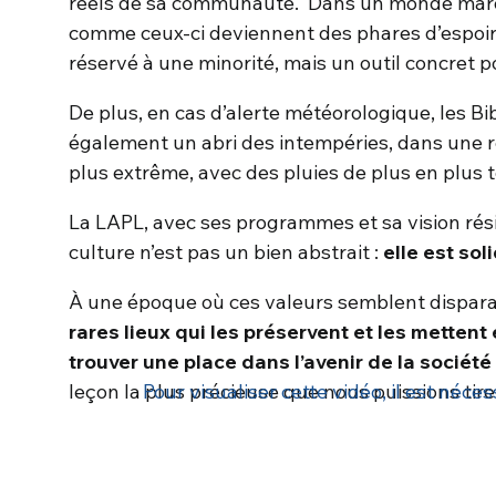
réels de sa communauté. Dans un monde marqué
comme ceux-ci deviennent des phares d’espoir, 
réservé à une minorité, mais un outil concret p
De plus, en cas d’alerte météorologique, les B
également un abri des intempéries, dans une ré
plus extrême, avec des pluies de plus en plus to
La LAPL, avec ses programmes et sa vision rési
culture n’est pas un bien abstrait :
elle est sol
À une époque où ces valeurs semblent disparaî
rares lieux qui les préservent et les mettent
trouver une place dans l’avenir de la sociét
leçon la plus précieuse que nous puissions tire
Pour visualiser cette vidéo, il est néces