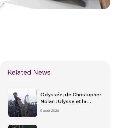
Related News
Odyssée, de Christopher
Nolan : Ulysse et la
nécessité d’une nouvelle
5 août 2026
aube