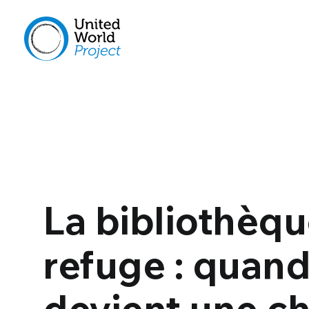
La bibliothèq
refuge : quand
devient une c