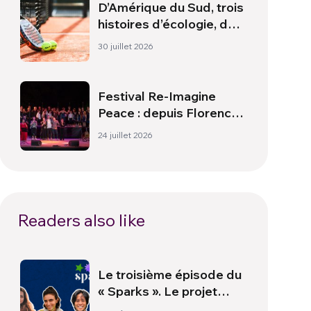
D’Amérique du Sud, trois
histoires d’écologie, de
sport et de santé
30 juillet 2026
Festival Re-Imagine
Peace : depuis Florence,
un hymne à la paix
24 juillet 2026
Readers also like
Le troisième épisode du
« Sparks ». Le projet
Orphalese : un voyage au