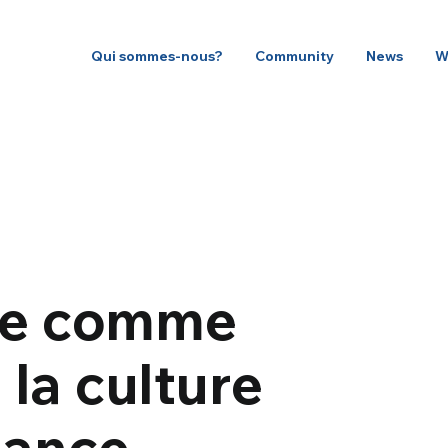
Qui sommes-nous?
Community
News
W
ue comme
 la culture
hance