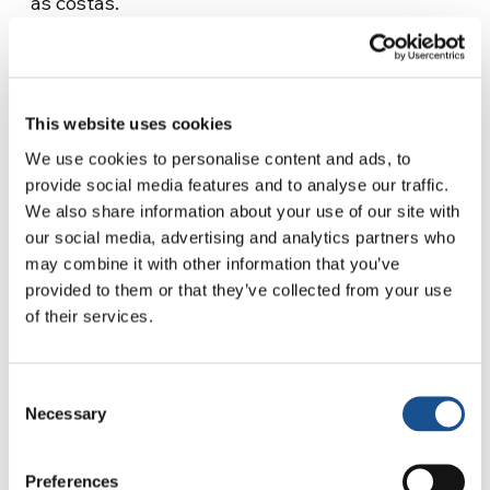
as costas.
Mais do que uma biblioteca, um centro
comunitário
This website uses cookies
As bibliotecas de Los Angeles não são apenas
um refúgio físico, mas também emocional. Em
We use cookies to personalise content and ads, to
provide social media features and to analyse our traffic.
alguns dias, especialistas em saúde mental
We also share information about your use of our site with
estão presentes nas salas das LAPL,
our social media, advertising and analytics partners who
oferecendo apoio psicológico gratuito e
may combine it with other information that you’ve
confidencial. A crise habitacional é um
provided to them or that they’ve collected from your use
problema complexo e muitas vezes
of their services.
acompanhado de traumas e dificuldades
pessoais que exigem escuta e cuidado. Assim,
Consent
entre prateleiras de livros e salas silenciosas,
Necessary
Selection
psicólogos e assistentes sociais dão as boas-
vindas a quem procura não só abrigo, mas
Preferences
também respostas.