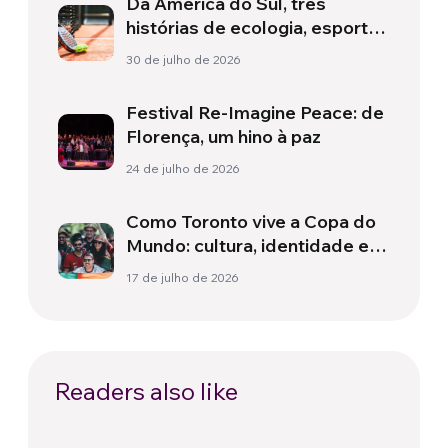
Da América do Sul, três
histórias de ecologia, esporte
e saúde
30 de julho de 2026
Festival Re-Imagine Peace: de
Florença, um hino à paz
24 de julho de 2026
Como Toronto vive a Copa do
Mundo: cultura, identidade e
política para além do campo
17 de julho de 2026
Readers also like