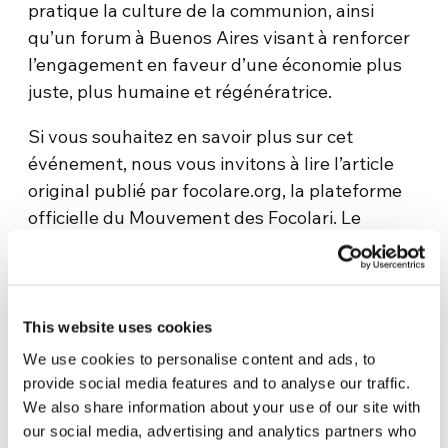
pratique la culture de la communion, ainsi
qu’un forum à Buenos Aires visant à renforcer
l’engagement en faveur d’une économie plus
juste, plus humaine et régénératrice.
Si vous souhaitez en savoir plus sur cet
événement, nous vous invitons à lire l’article
original publié par focolare.org, la plateforme
officielle du Mouvement des Focolari. Le
United World Project, en tant que programme
promu par l’ONG New Humanity, s’inspire des
valeurs du Mouvement des Focolari. Pour lire
l’article complet,
cliquez ici
.
This website uses cookies
We use cookies to personalise content and ads, to
provide social media features and to analyse our traffic.
We also share information about your use of our site with
our social media, advertising and analytics partners who