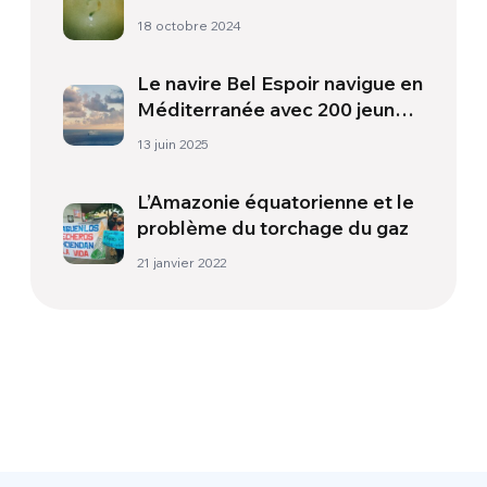
18 octobre 2024
Le navire Bel Espoir navigue en
Méditerranée avec 200 jeunes
pour promouvoir le dialogue et
13 juin 2025
la paix
L’Amazonie équatorienne et le
problème du torchage du gaz
21 janvier 2022