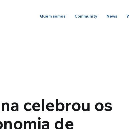
Quem somos
Community
News
ina celebrou os
onomia de