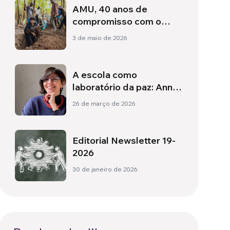
AMU, 40 anos de
compromisso com o
desenvolvimento e a
3 de maio de 2026
reciprocidade entre os
povos
A escola como
laboratório da paz: Anna
Granata e o DNA
26 de março de 2026
democrático da
educação italiana
Editorial Newsletter 19-
2026
30 de janeiro de 2026