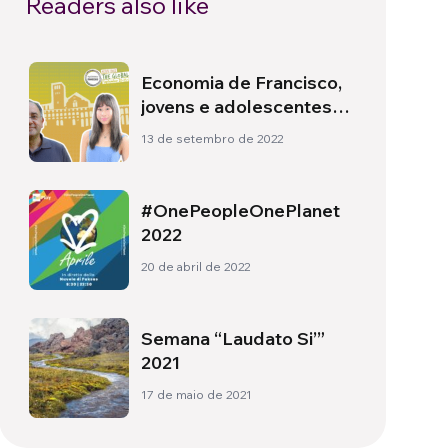
Readers also like
Economia de Francisco,
jovens e adolescentes
cada vez mais
13 de setembro de 2022
protagonistas: estará
presente também Ralyn
Satidtanasarn
#OnePeopleOnePlanet
2022
20 de abril de 2022
Semana “Laudato Si’”
2021
17 de maio de 2021