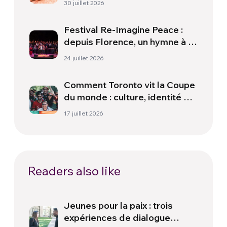
30 juillet 2026
Festival Re-Imagine Peace :
depuis Florence, un hymne à la
paix
24 juillet 2026
Comment Toronto vit la Coupe
du monde : culture, identité et
politique hors du terrain
17 juillet 2026
Readers also like
Jeunes pour la paix : trois
expériences de dialogue