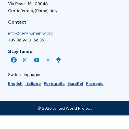
Via Piave, 15 - 00046
Grottaferrata, (Rome) Italy
Contact
info@new-humanity.org
+39 06 94 31 56 35
Stay tuned
Switch language:
English
Italiano
Português
Español
Français
© 2026 United World Project