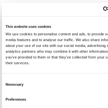
La journée du 29
sera consacrée à la création
de community pour continuer à agir là où l’on
vit, avec
une grande fête sur le rivage de la
This website uses cookies
ville
, « Falcone et Borsellino », fête ouverte à
We use cookies to personalise content and ads, to provide s
tous, avec des témoignages, de la musique et
media features and to analyse our traffic. We also share info
la rencontre « Pour la Méditerranée de la
about your use of our site with our social media, advertising 
fraternité » : y participera notamment Don
analytics partners who may combine it with other information
Luigi Ciotti, fondateur du Groupe Abele et
you’ve provided to them or that they’ve collected from your u
Libera. Égayer la fête avec des danses et des
their services.
chansons, ce sera la tâche de l’auteur-
interprète Giovanni Caccamo, des danseurs de
Consent
l’association culturelle DanceLab Armonia et
Necessary
Selection
du groupe musical Giovani artisti del
Medsiterraneo.
Preferences
Pour plus d’information :