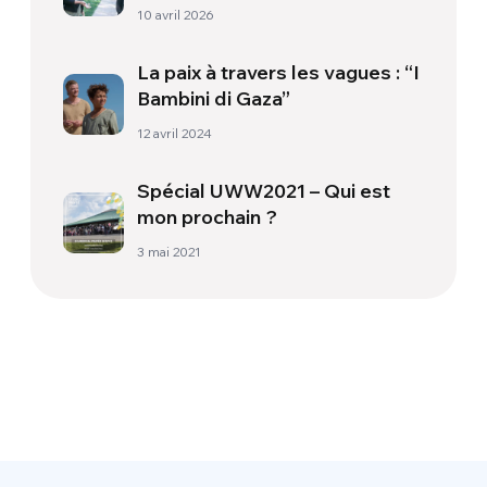
interculturel et interreligieux
10 avril 2026
en Europe et au Brésil
La paix à travers les vagues : “I
Bambini di Gaza”
12 avril 2024
Spécial UWW2021 – Qui est
mon prochain ?
3 mai 2021