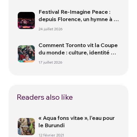
Festival Re-Imagine Peace :
depuis Florence, un hymne à la
paix
24 juillet 2026
Comment Toronto vit la Coupe
du monde : culture, identité et
politique hors du terrain
17 juillet 2026
Readers also like
« Aqua fons vitae », l’eau pour
le Burundi
12 février 2021