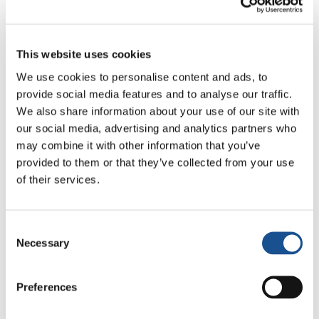
l’UCOII (Union des Communautés Islamiques
en Italie), et de Leonardo Becchetti, membre du
Comité exécutif RETINOPERA, qui ont présenté
This website uses cookies
leur action au ministre, en particulier le
We use cookies to personalise content and ads, to
parcours « #daretocare, « Citoyenneté active
provide social media features and to analyse our traffic.
et politique pour l’unité », développé au cours
We also share information about your use of our site with
de la période 2020-2021 avec les jeunes de
our social media, advertising and analytics partners who
may combine it with other information that you’ve
différents pays, d’où naquit l’exigence de la
provided to them or that they’ve collected from your use
campagne « Un vaccin pour tous ».
of their services.
« L’internationalisme des vaccins est une
priorité que nous avons voulu préciser dans la
Consent
campagne mondiale – a poursuivi Bruno – qui
Necessary
Selection
demande aux gouvernements non seulement
la suspension des brevets et un engagement
Preferences
dans la responsabilité sociale des firmes
pharmaceutiques, produisant les vaccins, mais