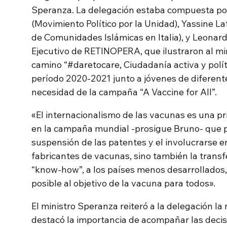
Speranza. La delegación estaba compuesta po
(Movimiento Político por la Unidad), Yassine L
de Comunidades Islámicas en Italia), y Leonar
Ejecutivo de RETINOPERA, que ilustraron al minist
camino “#daretocare, Ciudadanía activa y políti
período 2020-2021 junto a jóvenes de diferent
necesidad de la campaña “A Vaccine for All”.
«El internacionalismo de las vacunas es una p
en la campaña mundial -prosigue Bruno- que pi
suspensión de las patentes y el involucrarse en
fabricantes de vacunas, sino también la transf
“know-how”, a los países menos desarrollados
posible al objetivo de la vacuna para todos».
El ministro Speranza reiteró a la delegación l
destacó la importancia de acompañar las deci