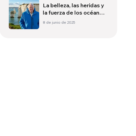
La belleza, las heridas y
la fuerza de los océanos
en el nuevo documental
8 de junio de 2025
de David Attenborough