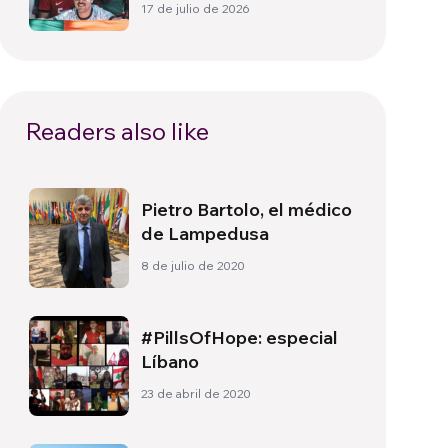
Cultura, identidad y
17 de julio de 2026
política más allá del
terreno de juego
Readers also like
Pietro Bartolo, el médico
de Lampedusa
8 de julio de 2020
#PillsOfHope: especial
Líbano
23 de abril de 2020