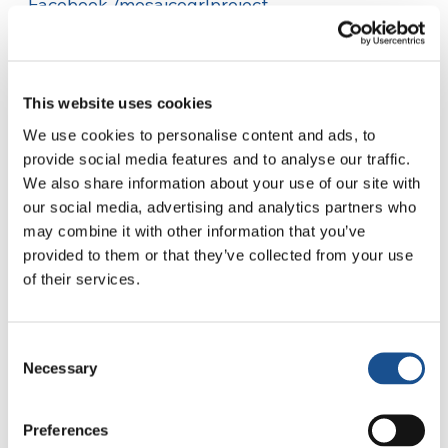
Facebook /mosaicogrlproject
Instagram @mosaico_grlp
Nouvelles corrélatives
This website uses cookies
We use cookies to personalise content and ads, to
Comme les tesselles d’une mosaïque
Pour visualiser cette vidéo, il est
provide social media features and to analyse our traffic.
Video
nécessaire d’activer tous les cookies
We also share information about your use of our site with
our social media, advertising and analytics partners who
may combine it with other information that you’ve
provided to them or that they’ve collected from your use
of their services.
Consent
Necessary
Selection
Related News
Preferences