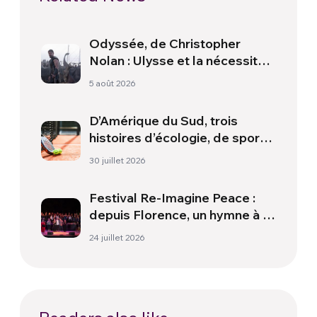
Odyssée, de Christopher
Nolan : Ulysse et la nécessité
d’une nouvelle aube
5 août 2026
D’Amérique du Sud, trois
histoires d’écologie, de sport
et de santé
30 juillet 2026
Festival Re-Imagine Peace :
depuis Florence, un hymne à la
paix
24 juillet 2026