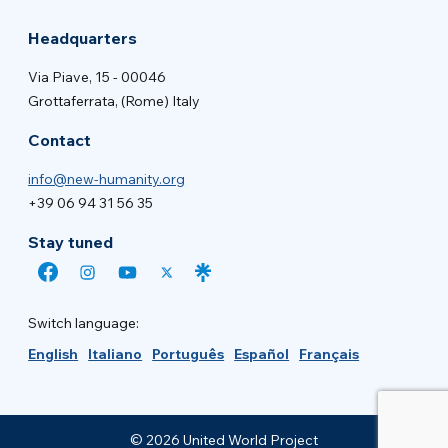
Headquarters
Via Piave, 15 - 00046
Grottaferrata, (Rome) Italy
Contact
info@new-humanity.org
+39 06 94 31 56 35
Stay tuned
Switch language:
English
Italiano
Português
Español
Français
© 2026 United World Project