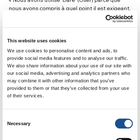
nous avons compris à quel point il est exigeant,
mais non impossible, de vivre en ce moment
pour la paix, la fraternité et l’écologie. Nous
étions toutes et tous animés de courage et
This website uses cookies
motivation ». Ainsi nous le raconte Godric
Mbunya Azombu, l’un des participants.
We use cookies to personalise content and ads, to
provide social media features and to analyse our traffic.
Les jeunes ont vécu le thème à travers des
We also share information about your use of our site with
activités, des dialogues, du théâtre, des danses
our social media, advertising and analytics partners who
may combine it with other information that you’ve
et des chansons, soit des interactions
provided to them or that they’ve collected from your use
pratiques qui ont favorisé leur coexistence, en
of their services.
réponse aux crises environnementales et aux
obstacles auxquels ils sont confrontés. Pour le
jeune Azombu, les présentations culturelles
Consent
étaient particulièrement importantes pour la
Necessary
Selection
reconnaissance et l’estime de la diversité entre