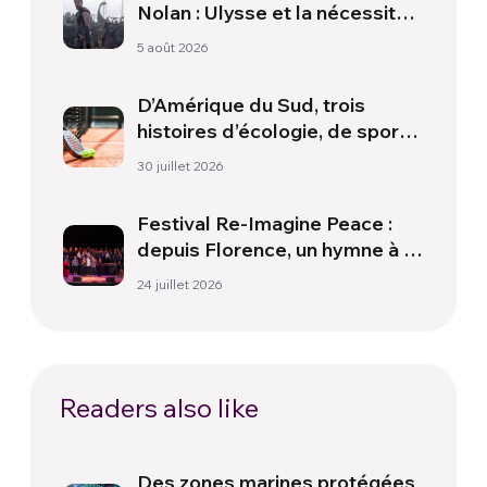
Nolan : Ulysse et la nécessité
d’une nouvelle aube
5 août 2026
D’Amérique du Sud, trois
histoires d’écologie, de sport
et de santé
30 juillet 2026
Festival Re-Imagine Peace :
depuis Florence, un hymne à la
paix
24 juillet 2026
Readers also like
Des zones marines protégées