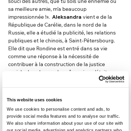
souci des autres, que tu sois une ennemie ou
sa meilleure amie, m’a beaucoup
impressionnée !».
Aleksandra
vient e de la
République de Carélie, dans le nord de la
Russie, elle a étudié la publicité, les relations
publiques et le chinois, à Saint-Pétersbourg.
Elle dit que Rondine est entré dans sa vie
comme une réponse à la nécessité de
contribuer à la construction de la justice
sociale dans le monde, même si ce n’était pas
un choix facile. « À un moment donné, dit-elle,
ta famille peut ne pas être d’accord avec toi.
Mais il ne faut pas chercher à les convaincre, à
This website uses cookies
entrer en litige. Il est important de trouver
We use cookies to personalise content and ads, to
quelqu’un qui puisse te soutenir à un moment
provide social media features and to analyse our traffic.
où il semble que le monde va s’effondrer ».
We also share information about your use of our site with
our social media, advertising and analytics partners who