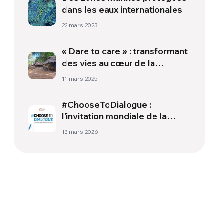
dans les eaux internationales
22 mars 2023
« Dare to care » : transformant
des vies au cœur de la
Thaïlande
11 mars 2025
#ChooseToDialogue :
l’invitation mondiale de la
Semaine Monde Uni 2026
12 mars 2026