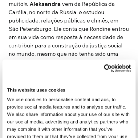
muito!».
Aleksandra
vem da República da
Carélia, no norte da Rússia, e estudou
publicidade, relações públicas e chinês, em
São Petersburgo. Ele conta que Rondine entrou
em sua vida como resposta à necessidade de
contribuir para a construção da justiça social
no mundo, mesmo que não tenha sido uma
escolha fácil. «A um certo momento» – afirma –,
«sua família pode discordar de você. Mas eu
não devo convencê-los, não devo brigar. É
importante encontrar alguém que possa ser
This website uses cookies
um apoio no momento em que parece que o
We use cookies to personalise content and ads, to
mundo está prestes a desabar.»
provide social media features and to analyse our traffic.
We also share information about your use of our site with
Foi um pouco diferente o encontro entre
our social media, advertising and analytics partners who
Kateryna
, natural de Kiev, com Ilia, uma jovem
may combine it with other information that you’ve
de 25 anos originária da Sibéria. «Quando
provided to them or that they’ve collected from your use