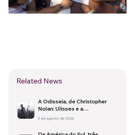
Related News
A Odisseia, de Christopher
Nolan: Ulisses e a
necessidade de um novo
5 de agosto de 2026
amanhecer
Da América do Sul, três