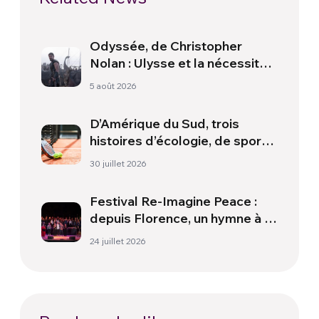
Odyssée, de Christopher
Nolan : Ulysse et la nécessité
d’une nouvelle aube
5 août 2026
D’Amérique du Sud, trois
histoires d’écologie, de sport
et de santé
30 juillet 2026
Festival Re-Imagine Peace :
depuis Florence, un hymne à la
paix
24 juillet 2026