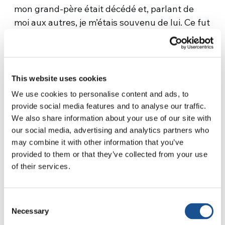
mon grand-père était décédé et, parlant de
moi aux autres, je m’étais souvenu de lui. Ce fut
un moment fondamental car je suis revenu à
mes racines, ce qui m’a donné la force
d’affronter les jours suivants. Au début, les
autres pensaient que j’allais m’effondrer, peut-
This website uses cookies
être parce que j’avais l’air trop émotif, mais le
We use cookies to personalise content and ads, to
souvenir de mon grand-père m’a beaucoup
provide social media features and to analyse our traffic.
aidé. D’un autre côté, le thème du Genfest
We also share information about your use of our site with
était
Let’s Bridge
, c’est-à-dire « créer des
our social media, advertising and analytics partners who
may combine it with other information that you’ve
ponts » : moi, je l’aurai fait entre les
provided to them or that they’ve collected from your use
générations de mes grands-parents et de mes
of their services.
parents, qui, avant moi, vécurent pour un
monde uni, et mon histoire personnelle. Je me
suis alors senti comme un ‘pont, voilà, et j’ai
Consent
donné un sens différent à tout le Genfest ».
Necessary
Selection