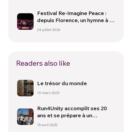
Festival Re-Imagine Peace :
depuis Florence, un hymne à la
paix
24 juillet 2026
Readers also like
Le trésor du monde
10 mars 2023
Run4Unity accomplit ses 20
ans et se prépare à un
anniversaire « glocal »
15 avril 2025