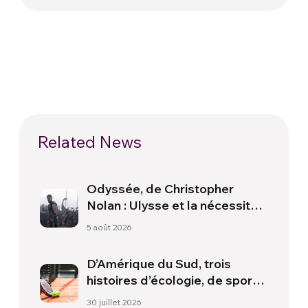
Related News
Odyssée, de Christopher
Nolan : Ulysse et la nécessité
d’une nouvelle aube
5 août 2026
D’Amérique du Sud, trois
histoires d’écologie, de sport
et de santé
30 juillet 2026