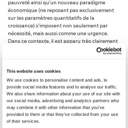
pauvreté ainsi qu’un nouveau paradigme
économique (ne reposant pas exclusivement
sur les paramètres quantitatifs de la
croissance) s’imposent non seulement par
nécessité, mais aussi comme une urgence.
Dans ce contexte, il est apparu très clairement
que le jeu et le sport constituent une force
irremplaçable avec un potentiel énorme en
termes de promotion humaine et de diffusion
d’une culture de partage des ressources,
This website uses cookies
éléments de base d’une écologie intégrale qui
We use cookies to personalise content and ads, to
peut sauver l’humanité des désastres
provide social media features and to analyse our traffic.
We also share information about your use of our site with
environnementaux.
our social media, advertising and analytics partners who
La définition du
Bien Vivre
nous aide à
may combine it with other information that you’ve
provided to them or that they’ve collected from your use
comprendre comment la fraternité universelle
of their services.
et le respect de la nature sont liés. Bien qu’il ne