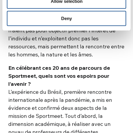
Allow selection
profonde qui nous conduit à une meilleure
compréhension de ce que nous sommes. Il est
Deny
nécessaire de repenser le jeu et le sport qui
n’aient pas pour objectif premier l’intérêt de
l’individu et n’exploitent donc pas les
ressources, mais permettent la rencontre entre
les hommes, la nature et les âmes.
En célébrant ces 20 ans de parcours de
Sportmeet, quels sont vos espoirs pour
l’avenir ?
L’expérience du Brésil, première rencontre
internationale après la pandémie, a mis en
évidence et confirmé deux aspects de la
mission de Sportmeet. Tout d’abord, la
dimension académique, à réaliser avec un
noyau de professeurs de différentes