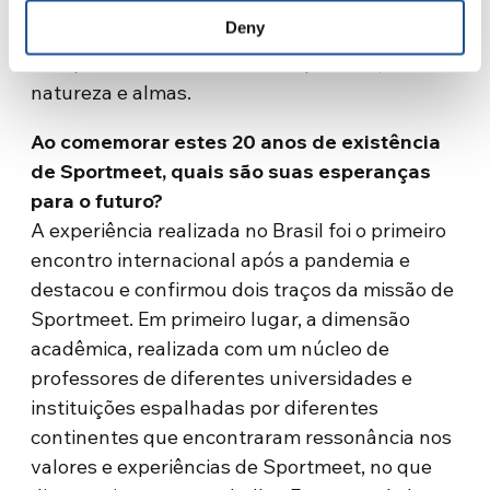
como objetivo principal o interesse do
Deny
indivíduo e, portanto, não explora recursos,
mas permite o encontro entre pessoas,
natureza e almas.
Ao comemorar estes 20 anos de existência
de Sportmeet, quais são suas esperanças
para o futuro?
A experiência realizada no Brasil foi o primeiro
encontro internacional após a pandemia e
destacou e confirmou dois traços da missão de
Sportmeet. Em primeiro lugar, a dimensão
acadêmica, realizada com um núcleo de
professores de diferentes universidades e
instituições espalhadas por diferentes
continentes que encontraram ressonância nos
valores e experiências de Sportmeet, no que