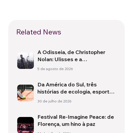
Related News
A Odisseia, de Christopher
Nolan: Ulisses e a
necessidade de um novo
5 de agosto de 2026
amanhecer
Da América do Sul, três
histórias de ecologia, esporte
e saúde
30 de julho de 2026
Festival Re-Imagine Peace: de
Florença, um hino à paz