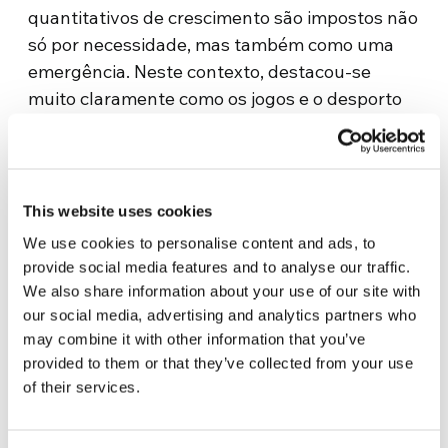
quantitativos de crescimento são impostos não
só por necessidade, mas também como uma
emergência. Neste contexto, destacou-se
muito claramente como os jogos e o desporto
constituem uma força insubstituível com
enorme potencial em termos de promoção
humana e de difusão de uma cultura de
partilha de recursos, elementos básicos para
This website uses cookies
uma ecologia integral que pode salvar a
We use cookies to personalise content and ads, to
humanidade dos desastres ambientais.
provide social media features and to analyse our traffic.
We also share information about your use of our site with
A definição de
Bem Viver
ajuda-nos a
our social media, advertising and analytics partners who
compreender como a fraternidade universal e
may combine it with other information that you’ve
o respeito pela natureza estão ligados. Embora
provided to them or that they’ve collected from your use
não seja um princípio fechado e bem definido,
of their services.
pois é enriquecido pelo olhar de muitos povos
da terra, o Bem Viver define-se a partir de 3